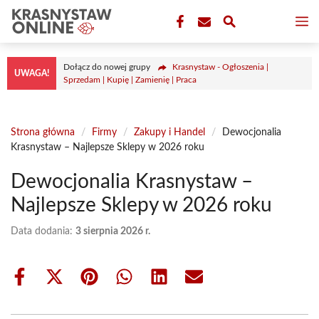
Przejdź
M
do
treści
Dołącz do nowej grupy
Krasnystaw - Ogłoszenia |
UWAGA!
Sprzedam | Kupię | Zamienię | Praca
Strona główna
/
Firmy
/
Zakupy i Handel
/
Dewocjonalia
Krasnystaw – Najlepsze Sklepy w 2026 roku
Dewocjonalia Krasnystaw –
Najlepsze Sklepy w 2026 roku
Data dodania:
3 sierpnia 2026 r.
Share
Share
Share
Share
Share
Share
on
on
on
on
on
on
Facebook
X
Pinterest
WhatsApp
LinkedIn
Email
(Twitter)