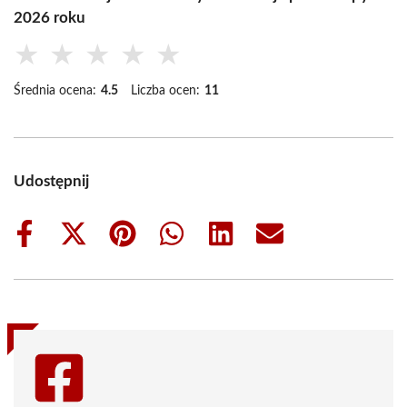
2026 roku
★
★
★
★
★
Średnia ocena:
4.5
Liczba ocen:
11
Udostępnij
Share
Share
Share
Share
Share
Share
on
on
on
on
on
on
Facebook
X
Pinterest
WhatsApp
LinkedIn
Email
(Twitter)