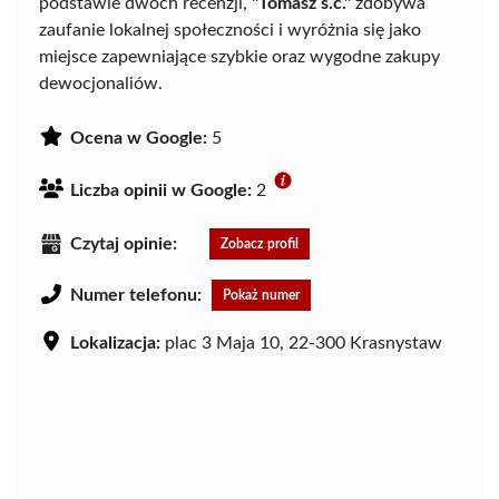
podstawie dwóch recenzji,
"Tomasz s.c."
zdobywa
zaufanie lokalnej społeczności i wyróżnia się jako
miejsce zapewniające szybkie oraz wygodne zakupy
dewocjonaliów.
Ocena w Google:
5
Liczba opinii w Google:
2
Czytaj opinie:
Zobacz profil
Numer telefonu:
Pokaż numer
Lokalizacja:
plac 3 Maja 10, 22-300 Krasnystaw