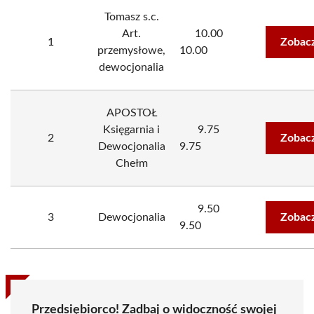
Tomasz s.c.
Art.
10.00
1
Zobacz
przemysłowe,
10.00
dewocjonalia
APOSTOŁ
Księgarnia i
9.75
2
Zobacz
Dewocjonalia
9.75
Chełm
9.50
3
Dewocjonalia
Zobacz
9.50
Przedsiębiorco! Zadbaj o widoczność swojej