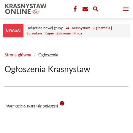
Przejdź
M
do
treści
Dołącz do nowej grupy
Krasnystaw - Ogłoszenia |
UWAGA!
Sprzedam | Kupię | Zamienię | Praca
Strona główna
/
Ogłoszenia
Ogłoszenia Krasnystaw
Informacja o systemie ogłoszeń