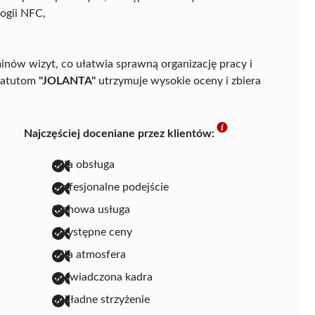
ogii NFC,
nów wizyt, co ułatwia sprawną organizację pracy i
m atutom
"JOLANTA"
utrzymuje wysokie oceny i zbiera
Najczęściej doceniane przez klientów:
miła obsługa
profesjonalne podejście
fachowa usługa
przystępne ceny
miła atmosfera
doświadczona kadra
dokładne strzyżenie