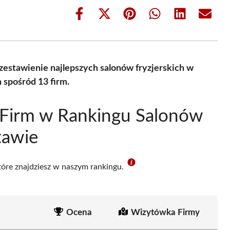
Share
Share
Share
Share
Share
Share
on
on
on
on
on
on
Facebook
X
Pinterest
WhatsApp
LinkedIn
Email
(Twitter)
zestawienie najlepszych salonów fryzjerskich w
spośród 13 firm.
 Firm w Rankingu Salonów
tawie
które znajdziesz w naszym rankingu.
Ocena
Wizytówka Firmy