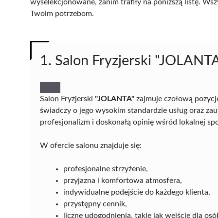
wyselekcjonowane, zanim trafiły na poniższą listę. Wsz
Twoim potrzebom.
1. Salon Fryzjerski "JOLANT
Salon Fryzjerski
"JOLANTA"
zajmuje czołową pozycj
świadczy o jego wysokim standardzie usług oraz zau
profesjonalizm i doskonałą opinię wśród lokalnej sp
W ofercie salonu znajduje się:
profesjonalne strzyżenie,
przyjazna i komfortowa atmosfera,
indywidualne podejście do każdego klienta,
przystępny cennik,
liczne udogodnienia, takie jak wejście dla o