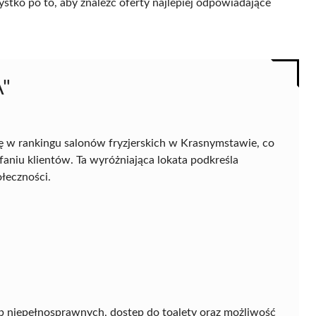
ystko po to, aby znaleźć oferty najlepiej odpowiadające
A"
ę w rankingu salonów fryzjerskich w Krasnymstawie, co
faniu klientów. Ta wyróżniająca lokata podkreśla
ołeczności.
sób niepełnosprawnych, dostęp do toalety oraz możliwość