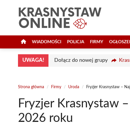
Przejdź
do
treści
WIADOMOŚCI
POLICJA
FIRMY
OGŁOSZE
UWAGA!
Dołącz do nowej grupy
Kras
Strona główna
/
Firmy
/
Uroda
/
Fryzjer Krasnystaw – Na
Fryzjer Krasnystaw –
2026 roku