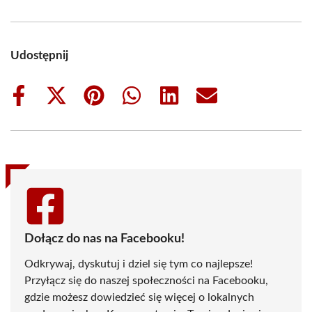
Udostępnij
Share
Share
Share
Share
Share
Share
on
on
on
on
on
on
Facebook
X
Pinterest
WhatsApp
LinkedIn
Email
(Twitter)
Dołącz do nas na Facebooku!
Odkrywaj, dyskutuj i dziel się tym co najlepsze!
Przyłącz się do naszej społeczności na Facebooku,
gdzie możesz dowiedzieć się więcej o lokalnych