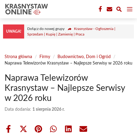
Przejdź
M
do
treści
Dołącz do nowej grupy
Krasnystaw - Ogłoszenia |
UWAGA!
Sprzedam | Kupię | Zamienię | Praca
Strona główna
/
Firmy
/
Budownictwo, Dom i Ogród
/
Naprawa Telewizorów Krasnystaw – Najlepsze Serwisy w 2026 roku
Naprawa Telewizorów
Krasnystaw – Najlepsze Serwisy
w 2026 roku
Data dodania:
1 sierpnia 2026 r.
Share
Share
Share
Share
Share
Share
on
on
on
on
on
on