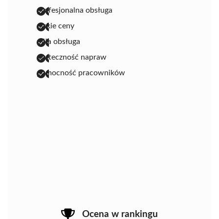
profesjonalna obsługa
niskie ceny
miła obsługa
skuteczność napraw
pomocność pracowników
Ocena w rankingu