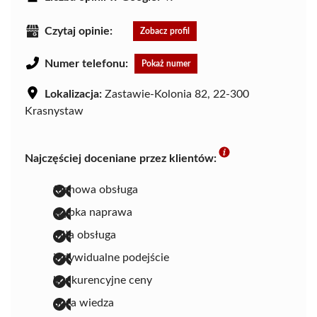
Czytaj opinie:
Zobacz profil
Numer telefonu:
Pokaż numer
Lokalizacja:
Zastawie-Kolonia 82, 22-300
Krasnystaw
Najczęściej doceniane przez klientów:
fachowa obsługa
szybka naprawa
miła obsługa
indywidualne podejście
konkurencyjne ceny
duża wiedza