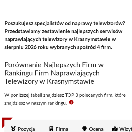
Facebook
X
Pinterest
WhatsApp
LinkedIn
Email
(Twitter)
Poszukujesz specjalistów od naprawy telewizorów?
Przedstawiamy zestawienie najlepszych serwisów
naprawiających telewizory w Krasnymstawie w
sierpniu 2026 roku wybranych spośród 4 firm.
Porównanie Najlepszych Firm w
Rankingu Firm Naprawiających
Telewizory w Krasnymstawie
W poniższej tabeli znajdziesz TOP 3 polecanych firm, które
znajdziesz w naszym rankingu.
Pozycja
Firma
Ocena
Wizy