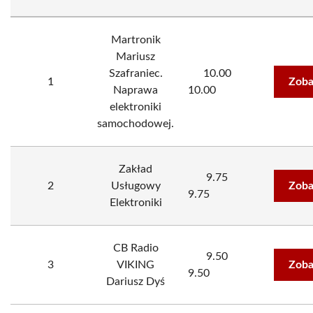
Martronik
Mariusz
Szafraniec.
10.00
1
Zoba
Naprawa
10.00
elektroniki
samochodowej.
Zakład
9.75
2
Usługowy
Zoba
9.75
Elektroniki
CB Radio
9.50
3
VIKING
Zoba
9.50
Dariusz Dyś