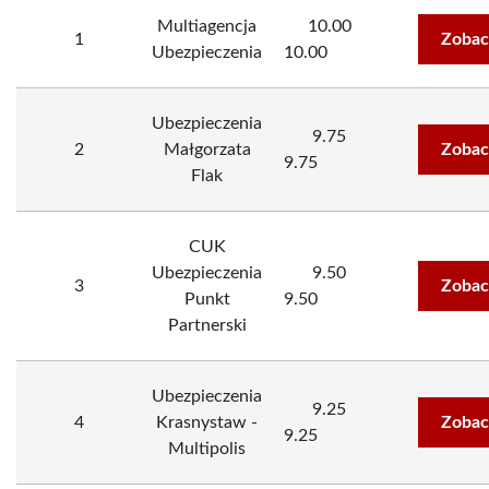
Multiagencja
10.00
1
Zobac
Ubezpieczenia
10.00
Ubezpieczenia
9.75
2
Małgorzata
Zobac
9.75
Flak
CUK
Ubezpieczenia
9.50
3
Zobac
Punkt
9.50
Partnerski
Ubezpieczenia
9.25
4
Krasnystaw -
Zobac
9.25
Multipolis