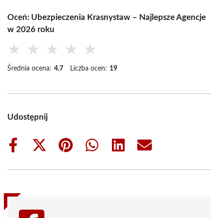
Oceń: Ubezpieczenia Krasnystaw – Najlepsze Agencje
w 2026 roku
★
★
★
★
★
Średnia ocena:
4.7
Liczba ocen:
19
Udostępnij
Share
Share
Share
Share
Share
Share
on
on
on
on
on
on
Facebook
X
Pinterest
WhatsApp
LinkedIn
Email
(Twitter)