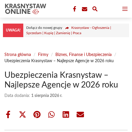
Przejdź
M
do
treści
Dołącz do nowej grupy
Krasnystaw - Ogłoszenia |
UWAGA!
Sprzedam | Kupię | Zamienię | Praca
Strona główna
/
Firmy
/
Biznes, Finanse i Ubezpieczenia
/
Ubezpieczenia Krasnystaw – Najlepsze Agencje w 2026 roku
Ubezpieczenia Krasnystaw –
Najlepsze Agencje w 2026 roku
Data dodania:
1 sierpnia 2026 r.
Share
Share
Share
Share
Share
Share
on
on
on
on
on
on
Facebook
X
Pinterest
WhatsApp
LinkedIn
Email
(Twitter)