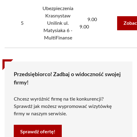
Ubezpieczenia
Krasnystaw
9.00
5
Unilink ul.
Zobac
9.00
Matysiaka 6 -
MultiFinanse
Przedsiębiorco! Zadbaj o widoczność swojej
firmy!
Chcesz wyróżnić firmę na tle konkurencji?
Sprawdź jak możesz wypromować wizytówkę
firmy w naszym serwisie.
Sprawdź ofertę!