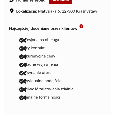
Numer telefonu:
Pokaż numer
Lokalizacja:
Matysiaka 6, 22-300 Krasnystaw
Najczęściej doceniane przez klientów:
profesjonalna obsługa
dobry kontakt
konkurenycjne ceny
dokładne wyjaśnienia
porównanie ofert
indywidualne podejście
możliwość załatwiania zdalnie
minimalne formalności