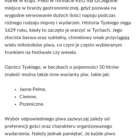
marek w kraju. Piwo w formacie KEG ma szczególne
miejsce w branży gastronomicznej, gdyż pozwala na
wygodne serwowanie dużych ilości napoju podczas
różnego rodzaju imprez i wydarzeń. Historia Tyskiego sięga
1629 roku, kiedy to zaczęto je warzyć w Tychach. Jego
złocista barwa oraz subtelny, chmielowy smak przyciągają
wielu miłośników piwa, co czyni je często wybieranym
trunkiem na festiwale czy wesela.
Oprócz Tyskiego, w beczkach o pojemności 50 litrów
znaleźć można także inne warianty piw, takie jak:
Jasne Pełne,
Ciemne,
Pszeniczne.
Wybór odpowiedniego piwa zazwyczaj zależy od
preferencji gości oraz charakteru organizowanego
wydarzenia. Należy jednak pamiętać, że każde piwo