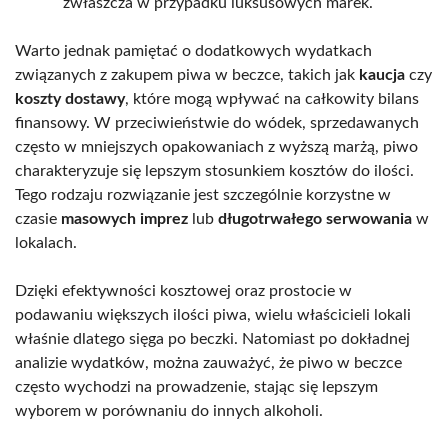
zwłaszcza w przypadku luksusowych marek.
Warto jednak pamiętać o dodatkowych wydatkach
związanych z zakupem piwa w beczce, takich jak
kaucja
czy
koszty dostawy
, które mogą wpływać na całkowity bilans
finansowy. W przeciwieństwie do wódek, sprzedawanych
często w mniejszych opakowaniach z wyższą marżą, piwo
charakteryzuje się lepszym stosunkiem kosztów do ilości.
Tego rodzaju rozwiązanie jest szczególnie korzystne w
czasie
masowych imprez
lub
długotrwałego serwowania
w
lokalach.
Dzięki efektywności kosztowej oraz prostocie w
podawaniu większych ilości piwa, wielu właścicieli lokali
właśnie dlatego sięga po beczki. Natomiast po dokładnej
analizie wydatków, można zauważyć, że piwo w beczce
często wychodzi na prowadzenie, stając się lepszym
wyborem w porównaniu do innych alkoholi.