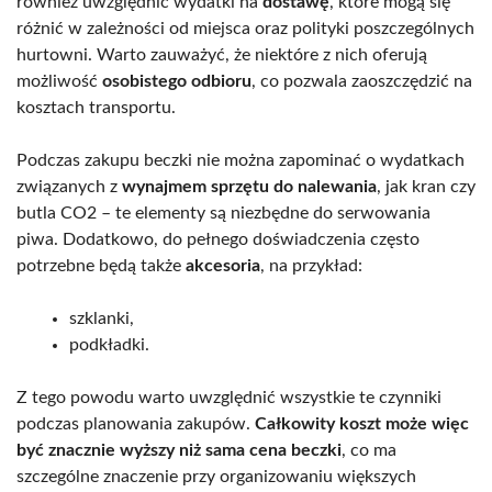
również uwzględnić wydatki na
dostawę
, które mogą się
różnić w zależności od miejsca oraz polityki poszczególnych
hurtowni. Warto zauważyć, że niektóre z nich oferują
możliwość
osobistego odbioru
, co pozwala zaoszczędzić na
kosztach transportu.
Podczas zakupu beczki nie można zapominać o wydatkach
związanych z
wynajmem sprzętu do nalewania
, jak kran czy
butla CO2 – te elementy są niezbędne do serwowania
piwa. Dodatkowo, do pełnego doświadczenia często
potrzebne będą także
akcesoria
, na przykład:
szklanki,
podkładki.
Z tego powodu warto uwzględnić wszystkie te czynniki
podczas planowania zakupów.
Całkowity koszt może więc
być znacznie wyższy niż sama cena beczki
, co ma
szczególne znaczenie przy organizowaniu większych