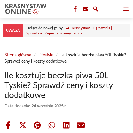
Przejdź
M
do
treści
Dołącz do nowej grupy
Krasnystaw - Ogłoszenia |
UWAGA!
Sprzedam | Kupię | Zamienię | Praca
Strona główna
/
Lifestyle
/
Ile kosztuje beczka piwa 50L Tyskie?
Sprawdź ceny i koszty dodatkowe
Ile kosztuje beczka piwa 50L
Tyskie? Sprawdź ceny i koszty
dodatkowe
Data dodania:
24 września 2025 r.
Share
Share
Share
Share
Share
Share
on
on
on
on
on
on