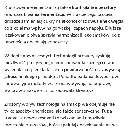
Kluczowymi elementami są także
kontrola temperatury
oraz
czas trwania fermentacji
. W trakcie tego procesu
drożdże zamieniają cukry na
alkohol
oraz
dwutlenek węgla
,
co z kolei ma wpływ na goryczkę i zapach napoju. Dłuższe
leżakowanie piwa sprzyja harmonizacji jego smaków, co z
pewnością doceniają koneserzy.
W dobie nowoczesnych technologii browary zyskują
możliwość precyzyjnego monitorowania każdego etapu
warzenia, co przekłada się na
powtarzalność
oraz
wysoką
jakość
finalnego produktu. Ponadto badania dowodzą, że
innowacyjne metody warzenia wpływają na poprawę
walorów smakowych, co zadowala klientów.
Złożony wpływ technologii na smak piwa obejmuje nie
tylko aspekty chemiczne, ale także sensoryczne. Fuzja
tradycji z nowoczesnymi rozwiązaniami umożliwia
tworzenie browarów, które spełniają oczekiwania nawet