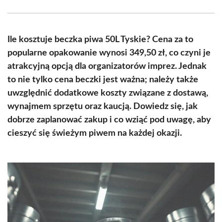
Facebook
X
Pinterest
WhatsApp
LinkedIn
Email
(Twitter)
Ile kosztuje beczka piwa 50L Tyskie? Cena za to
popularne opakowanie wynosi 349,50 zł, co czyni je
atrakcyjną opcją dla organizatorów imprez. Jednak
to nie tylko cena beczki jest ważna; należy także
uwzględnić dodatkowe koszty związane z dostawą,
wynajmem sprzętu oraz kaucją. Dowiedz się, jak
dobrze zaplanować zakup i co wziąć pod uwagę, aby
cieszyć się świeżym piwem na każdej okazji.