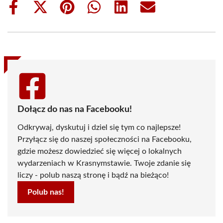
Share
Share
Share
Share
Share
Share
on
on
on
on
on
on
Facebook
X
Pinterest
WhatsApp
LinkedIn
Email
(Twitter)
Dołącz do nas na Facebooku!
Odkrywaj, dyskutuj i dziel się tym co najlepsze!
Przyłącz się do naszej społeczności na Facebooku,
gdzie możesz dowiedzieć się więcej o lokalnych
wydarzeniach w Krasnymstawie. Twoje zdanie się
liczy - polub naszą stronę i bądź na bieżąco!
Polub nas!