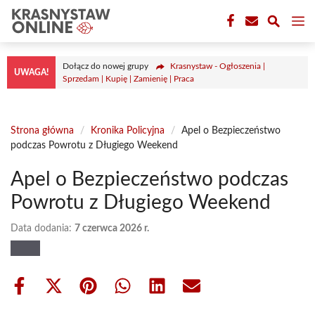
Przejdź
M
do
treści
Dołącz do nowej grupy
Krasnystaw - Ogłoszenia |
UWAGA!
Sprzedam | Kupię | Zamienię | Praca
Strona główna
/
Kronika Policyjna
/
Apel o Bezpieczeństwo
podczas Powrotu z Długiego Weekend
Apel o Bezpieczeństwo podczas
Powrotu z Długiego Weekend
Data dodania:
7 czerwca 2026 r.
Share
Share
Share
Share
Share
Share
on
on
on
on
on
on
Facebook
X
Pinterest
WhatsApp
LinkedIn
Email