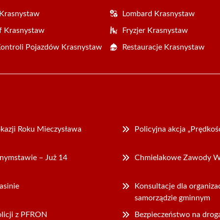
 Krasnystaw
Lombard Krasnystaw
f Krasnystaw
Fryzjer Krasnystaw
Kontroli Pojazdów Krasnystaw
Restauracje Krasnystaw
kazji Roku Mieczysława
Policyjna akcja „Prędko
snymstawie – Już 14
Chmielakowe Zawody Wę
asinie
Konsultacje dla organiz
samorządzie gminnym
licji z PFRON
Bezpieczeństwo na drog