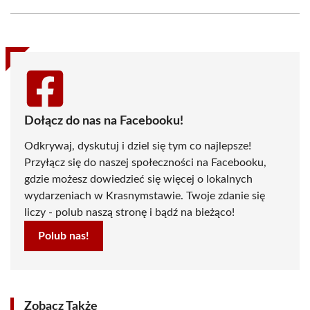
Facebook
X
Pinterest
WhatsApp
LinkedIn
Email
(Twitter)
Dołącz do nas na Facebooku!
Odkrywaj, dyskutuj i dziel się tym co najlepsze!
Przyłącz się do naszej społeczności na Facebooku,
gdzie możesz dowiedzieć się więcej o lokalnych
wydarzeniach w Krasnymstawie. Twoje zdanie się
liczy - polub naszą stronę i bądź na bieżąco!
Polub nas!
Zobacz Także