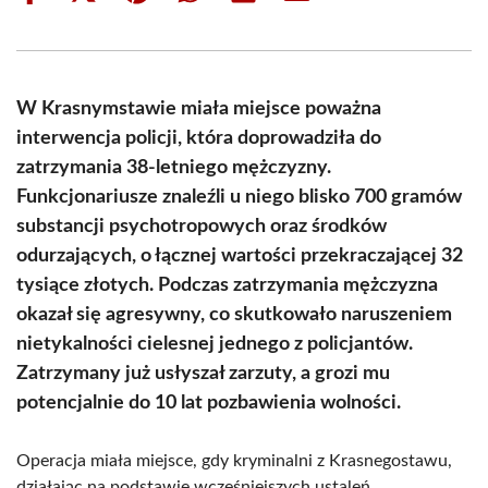
on
on
on
on
on
on
Facebook
X
Pinterest
WhatsApp
LinkedIn
Email
(Twitter)
W Krasnymstawie miała miejsce poważna
interwencja policji, która doprowadziła do
zatrzymania 38-letniego mężczyzny.
Funkcjonariusze znaleźli u niego blisko 700 gramów
substancji psychotropowych oraz środków
odurzających, o łącznej wartości przekraczającej 32
tysiące złotych. Podczas zatrzymania mężczyzna
okazał się agresywny, co skutkowało naruszeniem
nietykalności cielesnej jednego z policjantów.
Zatrzymany już usłyszał zarzuty, a grozi mu
potencjalnie do 10 lat pozbawienia wolności.
Operacja miała miejsce, gdy kryminalni z Krasnegostawu,
działając na podstawie wcześniejszych ustaleń,