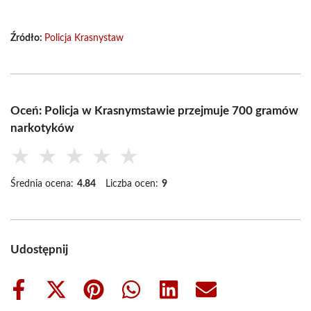
Źródło:
Policja Krasnystaw
Oceń: Policja w Krasnymstawie przejmuje 700 gramów
narkotyków
★
★
★
★
★
Średnia ocena:
4.84
Liczba ocen:
9
Udostępnij
Share
Share
Share
Share
Share
Share
on
on
on
on
on
on