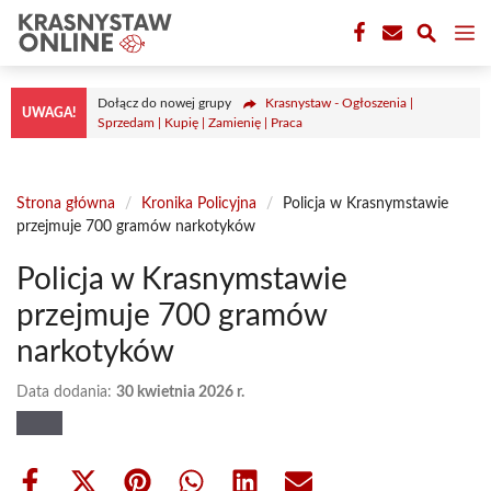
Przejdź
M
do
treści
Dołącz do nowej grupy
Krasnystaw - Ogłoszenia |
UWAGA!
Sprzedam | Kupię | Zamienię | Praca
Strona główna
/
Kronika Policyjna
/
Policja w Krasnymstawie
przejmuje 700 gramów narkotyków
Policja w Krasnymstawie
przejmuje 700 gramów
narkotyków
Data dodania:
30 kwietnia 2026 r.
Share
Share
Share
Share
Share
Share