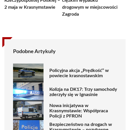
Rzeczypospolitej Polskiej –
ciężkim wypadku
2 maja w Krasnymstawie
drogowym w miejscowości
Zagroda
Podobne Artykuły
Policyjna akcja „Prędkość” w
powiecie krasnostawskim
Kolizja na DK17: Trzy samochody
zderzyły się w Ignasinie
Nowa inicjatywa w
Krasnymstawie: Współpraca
Policji z PFRON
Bezpieczeństwo na drogach w
Krasnymstawie – pozytywne