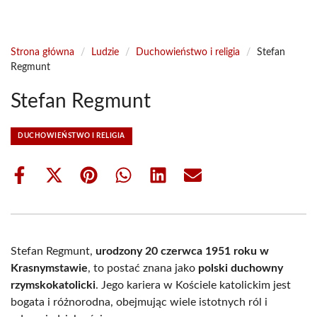
Strona główna
/
Ludzie
/
Duchowieństwo i religia
/
Stefan
Regmunt
Stefan Regmunt
DUCHOWIEŃSTWO I RELIGIA
Share
Share
Share
Share
Share
Share
on
on
on
on
on
on
Facebook
X
Pinterest
WhatsApp
LinkedIn
Email
(Twitter)
Stefan Regmunt,
urodzony 20 czerwca 1951 roku w
Krasnymstawie
, to postać znana jako
polski duchowny
rzymskokatolicki
. Jego kariera w Kościele katolickim jest
bogata i różnorodna, obejmując wiele istotnych ról i