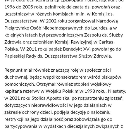
W strukturach Konferencji Episkopatu Polski, Regmunt od
1996 do 2005 roku pełnił rolę delegata ds. powołań oraz
uczestniczył w różnych komisjach, m.in. w Komisji ds.
Duszpasterstwa. W 2002 roku zorganizował Narodową
Pielgrzymkę Osób Niepełnosprawnych do Lourdes, a w
kolejnych latach był przewodniczącym Zespołu ds. Służby
Zdrowia oraz członkiem Komisji Rewizyjnej w Caritas
Polska. W 2011 roku papież Benedykt XVI powołał go do
Papieskiej Rady ds. Duszpasterstwa Służby Zdrowia.
Regmunt miał również znaczącą rolę w społeczności
duchownej, będąc współkonsekratorem wśród biskupów
pomocniczych. Otrzymał również stopień wojskowy
kapitana rezerwy w Wojsku Polskim w 1998 roku. Niestety,
w 2021 roku Stolica Apostolska, po rozpatrzeniu zgłoszeń
dotyczących nieprawidłowości w jego działaniach w
zakresie ochrony dzieci, podjęła decyzję o nałożeniu
restrykcji na jego działalność oraz zobowiązała go do
partycypowania w wydatkach diecezjalnych związanych z