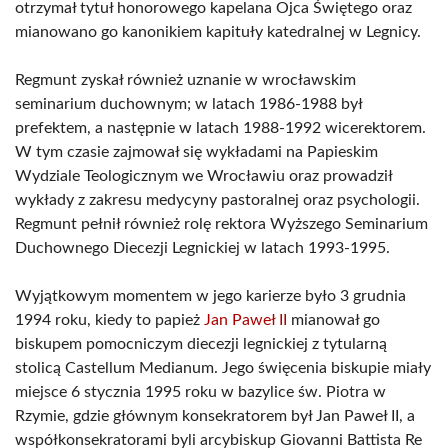
otrzymał tytuł honorowego kapelana Ojca Świętego oraz
mianowano go kanonikiem kapituły katedralnej w Legnicy.
Regmunt zyskał również uznanie w wrocławskim
seminarium duchownym; w latach 1986-1988 był
prefektem, a następnie w latach 1988-1992 wicerektorem.
W tym czasie zajmował się wykładami na Papieskim
Wydziale Teologicznym we Wrocławiu oraz prowadził
wykłady z zakresu medycyny pastoralnej oraz psychologii.
Regmunt pełnił również rolę rektora Wyższego Seminarium
Duchownego Diecezji Legnickiej w latach 1993-1995.
Wyjątkowym momentem w jego karierze było 3 grudnia
1994 roku, kiedy to papież
Jan Paweł II
mianował go
biskupem pomocniczym diecezji legnickiej z tytularną
stolicą Castellum Medianum. Jego święcenia biskupie miały
miejsce 6 stycznia 1995 roku w bazylice św. Piotra w
Rzymie, gdzie głównym konsekratorem był Jan Paweł II, a
współkonsekratorami byli arcybiskup Giovanni Battista Re