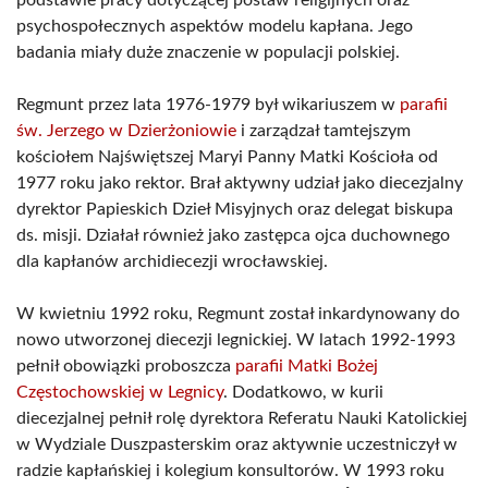
podstawie pracy dotyczącej postaw religijnych oraz
psychospołecznych aspektów modelu kapłana. Jego
badania miały duże znaczenie w populacji polskiej.
Regmunt przez lata 1976-1979 był wikariuszem w
parafii
św. Jerzego w Dzierżoniowie
i zarządzał tamtejszym
kościołem Najświętszej Maryi Panny Matki Kościoła od
1977 roku jako rektor. Brał aktywny udział jako diecezjalny
dyrektor Papieskich Dzieł Misyjnych oraz delegat biskupa
ds. misji. Działał również jako zastępca ojca duchownego
dla kapłanów archidiecezji wrocławskiej.
W kwietniu 1992 roku, Regmunt został inkardynowany do
nowo utworzonej diecezji legnickiej. W latach 1992-1993
pełnił obowiązki proboszcza
parafii Matki Bożej
Częstochowskiej w Legnicy
. Dodatkowo, w kurii
diecezjalnej pełnił rolę dyrektora Referatu Nauki Katolickiej
w Wydziale Duszpasterskim oraz aktywnie uczestniczył w
radzie kapłańskiej i kolegium konsultorów. W 1993 roku