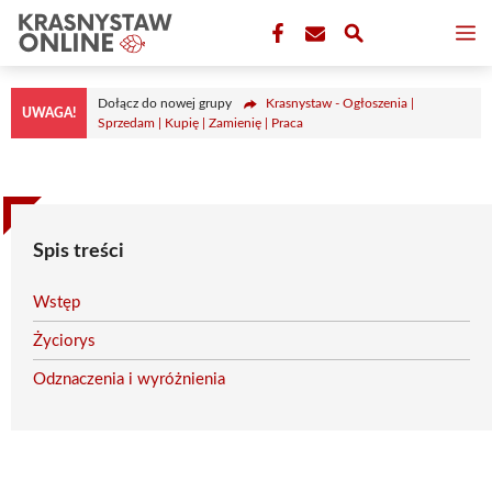
Przejdź
M
do
treści
Dołącz do nowej grupy
Krasnystaw - Ogłoszenia |
UWAGA!
Sprzedam | Kupię | Zamienię | Praca
Spis treści
Wstęp
Życiorys
Odznaczenia i wyróżnienia