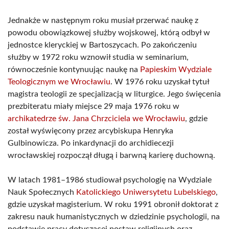
Jednakże w następnym roku musiał przerwać naukę z
powodu obowiązkowej służby wojskowej, którą odbył w
jednostce kleryckiej w Bartoszycach. Po zakończeniu
służby w 1972 roku wznowił studia w seminarium,
równocześnie kontynuując naukę na
Papieskim Wydziale
Teologicznym we Wrocławiu
. W 1976 roku uzyskał tytuł
magistra teologii ze specjalizacją w liturgice. Jego święcenia
prezbiteratu miały miejsce 29 maja 1976 roku w
archikatedrze św. Jana Chrzciciela we Wrocławiu
, gdzie
został wyświęcony przez arcybiskupa Henryka
Gulbinowicza. Po inkardynacji do archidiecezji
wrocławskiej rozpoczął długą i barwną karierę duchowną.
W latach 1981–1986 studiował psychologię na Wydziale
Nauk Społecznych
Katolickiego Uniwersytetu Lubelskiego
,
gdzie uzyskał magisterium. W roku 1991 obronił doktorat z
zakresu nauk humanistycznych w dziedzinie psychologii, na