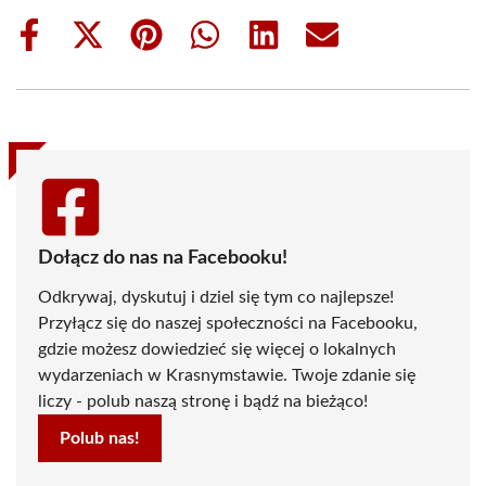
Share
Share
Share
Share
Share
Share
on
on
on
on
on
on
Facebook
X
Pinterest
WhatsApp
LinkedIn
Email
(Twitter)
Dołącz do nas na Facebooku!
Odkrywaj, dyskutuj i dziel się tym co najlepsze!
Przyłącz się do naszej społeczności na Facebooku,
gdzie możesz dowiedzieć się więcej o lokalnych
wydarzeniach w Krasnymstawie. Twoje zdanie się
liczy - polub naszą stronę i bądź na bieżąco!
Polub nas!