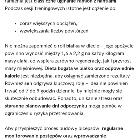
ramienia jest
classiczne uginanie ramion z hantlami
.
Podczas sesji treningowych istotne jest dążenie do:
coraz większych obciążeń,
wzwiększania liczby powtórzeń.
Nie można zapomnieć o roli
białka
w diecie – jego spożycie
powinno wynosić między 1,6 a 2,2 g na każdy kilogram
masy ciała, co wspiera zarówno regenerację, jak i przyrost
masy mięśniowej.
Dieta bogata w białko oraz odpowiednie
kalorie
jest niezbędna, aby osiągnąć zamierzone rezultaty.
Również
sen
odgrywa kluczową rolę – idealnie powinien
trwać od 7 do 9 godzin dziennie, by mięśnie mogły się
skutecznie odbudować. Ponadto, unikanie stresu oraz
staranne planowanie dni odpoczynku
mogą pomóc w
ograniczeniu ryzyka przetrenowania.
Aby przyspieszyć proces budowy bicepsów,
regularne
monitorowanie postępów
oraz
wprowadzanie