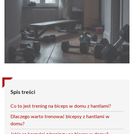
Spis treści
Co to jest trening na biceps w domu z hantlami?
Dlaczego warto trenować bicepsy z hantlami w
domu?