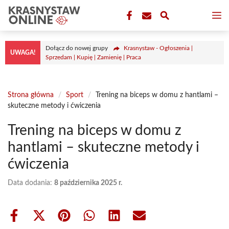
Przejdź
M
do
treści
Dołącz do nowej grupy
Krasnystaw - Ogłoszenia |
UWAGA!
Sprzedam | Kupię | Zamienię | Praca
Strona główna
/
Sport
/
Trening na biceps w domu z hantlami –
skuteczne metody i ćwiczenia
Trening na biceps w domu z
hantlami – skuteczne metody i
ćwiczenia
Data dodania:
8 października 2025 r.
Share
Share
Share
Share
Share
Share
on
on
on
on
on
on