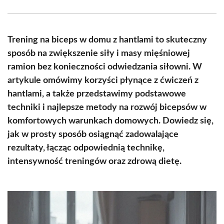
Facebook
X
Pinterest
WhatsApp
LinkedIn
Email
(Twitter)
Trening na biceps w domu z hantlami to skuteczny
sposób na zwiększenie siły i masy mięśniowej
ramion bez konieczności odwiedzania siłowni. W
artykule omówimy korzyści płynące z ćwiczeń z
hantlami, a także przedstawimy podstawowe
techniki i najlepsze metody na rozwój bicepsów w
komfortowych warunkach domowych. Dowiedz się,
jak w prosty sposób osiągnąć zadowalające
rezultaty, łącząc odpowiednią technikę,
intensywność treningów oraz zdrową dietę.