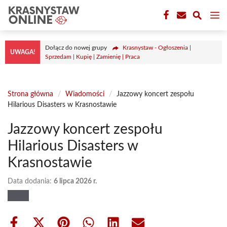
Przejdź
M
do
treści
Dołącz do nowej grupy
Krasnystaw - Ogłoszenia |
UWAGA!
Sprzedam | Kupię | Zamienię | Praca
Strona główna
/
Wiadomości
/
Jazzowy koncert zespołu
Hilarious Disasters w Krasnostawie
Jazzowy koncert zespołu
Hilarious Disasters w
Krasnostawie
Data dodania:
6 lipca 2026 r.
Share
Share
Share
Share
Share
Share