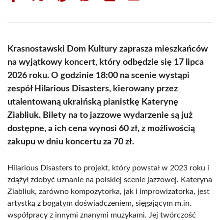
on
on
on
on
on
on
Facebook
X
Pinterest
WhatsApp
LinkedIn
Email
(Twitter)
Krasnostawski Dom Kultury zaprasza mieszkańców
na wyjątkowy koncert, który odbędzie się 17 lipca
2026 roku. O godzinie 18:00 na scenie wystąpi
zespół Hilarious Disasters, kierowany przez
utalentowaną ukraińską pianistkę Katerynę
Ziabliuk. Bilety na to jazzowe wydarzenie są już
dostępne, a ich cena wynosi 60 zł, z możliwością
zakupu w dniu koncertu za 70 zł.
Hilarious Disasters to projekt, który powstał w 2023 roku i
zdążył zdobyć uznanie na polskiej scenie jazzowej. Kateryna
Ziabliuk, zarówno kompozytorka, jak i improwizatorka, jest
artystką z bogatym doświadczeniem, sięgającym m.in.
współpracy z innymi znanymi muzykami. Jej twórczość