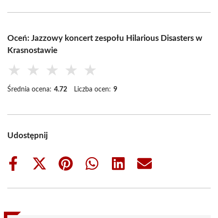
Oceń: Jazzowy koncert zespołu Hilarious Disasters w
Krasnostawie
★
★
★
★
★
Średnia ocena:
4.72
Liczba ocen:
9
Udostępnij
Share
Share
Share
Share
Share
Share
on
on
on
on
on
on
Facebook
X
Pinterest
WhatsApp
LinkedIn
Email
(Twitter)