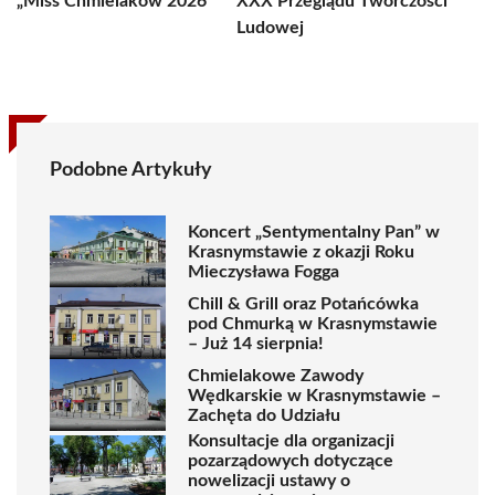
„Miss Chmielaków 2026”
XXX Przeglądu Twórczości
Ludowej
Podobne Artykuły
Koncert „Sentymentalny Pan” w
Krasnymstawie z okazji Roku
Mieczysława Fogga
Chill & Grill oraz Potańcówka
pod Chmurką w Krasnymstawie
– Już 14 sierpnia!
Chmielakowe Zawody
Wędkarskie w Krasnymstawie –
Zachęta do Udziału
Konsultacje dla organizacji
pozarządowych dotyczące
nowelizacji ustawy o