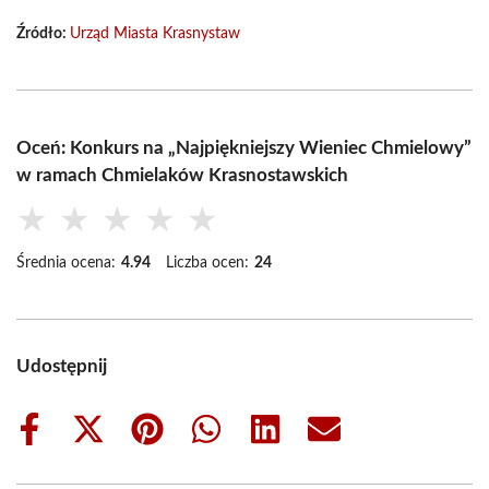
Źródło:
Urząd Miasta Krasnystaw
Oceń: Konkurs na „Najpiękniejszy Wieniec Chmielowy”
w ramach Chmielaków Krasnostawskich
★
★
★
★
★
Średnia ocena:
4.94
Liczba ocen:
24
Udostępnij
Share
Share
Share
Share
Share
Share
on
on
on
on
on
on
Facebook
X
Pinterest
WhatsApp
LinkedIn
Email
(Twitter)