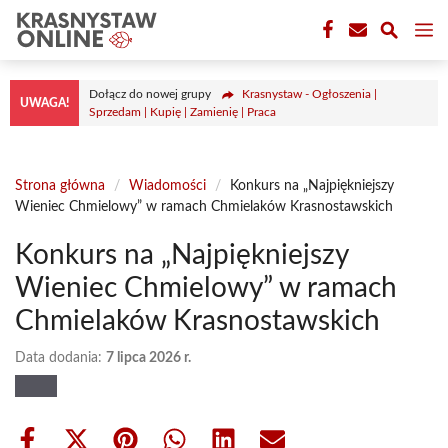
Przejdź
M
do
treści
Dołącz do nowej grupy
Krasnystaw - Ogłoszenia |
UWAGA!
Sprzedam | Kupię | Zamienię | Praca
Strona główna
/
Wiadomości
/
Konkurs na „Najpiękniejszy
Wieniec Chmielowy” w ramach Chmielaków Krasnostawskich
Konkurs na „Najpiękniejszy
Wieniec Chmielowy” w ramach
Chmielaków Krasnostawskich
Data dodania:
7 lipca 2026 r.
Share
Share
Share
Share
Share
Share