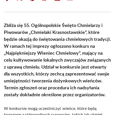
on
on
on
on
on
on
Facebook
X
Pinterest
WhatsApp
LinkedIn
Email
(Twitter)
Zbliża się 55. Ogólnopolskie Święto Chmielarzy i
Piwowarów „Chmielaki Krasnostawskie”, które
będzie okazją do świętowania chmielowych tradycji.
W ramach tej imprezy ogłoszono konkurs na
„Najpiękniejszy Wieniec Chmielowy”, mający na
celu kultywowanie lokalnych zwyczajów związanych
z uprawą chmielu. Udział w konkursie jest otwarty
dla wszystkich, którzy zechcą zaprezentować swoje
umiejętności tworzenia dożynkowych wieńców.
Termin zgłoszeń oraz procedura ich nadsyłania
zostały dokładnie określone przez organizatorów.
W konkursie mogą uczestniczyć wieńce, które będą
tworzone z różnorodnych surowców, takich jak chmiel,