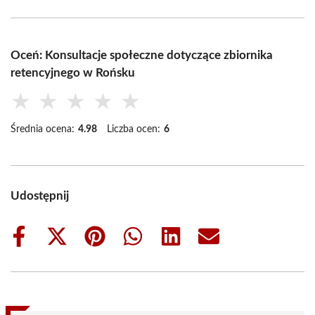
Oceń: Konsultacje społeczne dotyczące zbiornika
retencyjnego w Rońsku
★
★
★
★
★
Średnia ocena:
4.98
Liczba ocen:
6
Udostępnij
Share
Share
Share
Share
Share
Share
on
on
on
on
on
on
Facebook
X
Pinterest
WhatsApp
LinkedIn
Email
(Twitter)