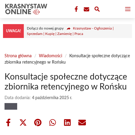
Przejdź
M
do
treści
Dołącz do nowej grupy
Krasnystaw - Ogłoszenia |
UWAGA!
Sprzedam | Kupię | Zamienię | Praca
Strona główna
/
Wiadomości
/
Konsultacje społeczne dotyczące
zbiornika retencyjnego w Rońsku
Konsultacje społeczne dotyczące
zbiornika retencyjnego w Rońsku
Data dodania:
4 października 2025 r.
Share
Share
Share
Share
Share
Share
on
on
on
on
on
on
Facebook
X
Pinterest
WhatsApp
LinkedIn
Email