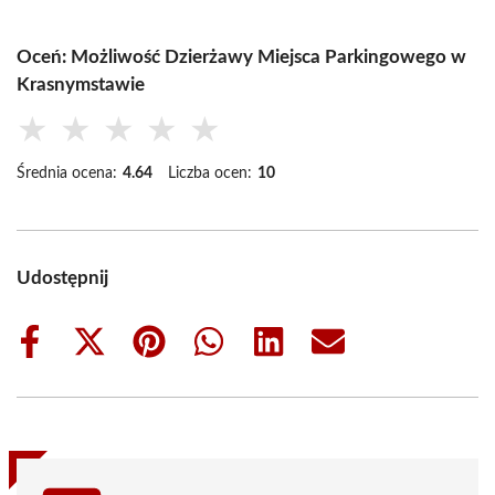
Oceń: Możliwość Dzierżawy Miejsca Parkingowego w
Krasnymstawie
★
★
★
★
★
Średnia ocena:
4.64
Liczba ocen:
10
Udostępnij
Share
Share
Share
Share
Share
Share
on
on
on
on
on
on
Facebook
X
Pinterest
WhatsApp
LinkedIn
Email
(Twitter)