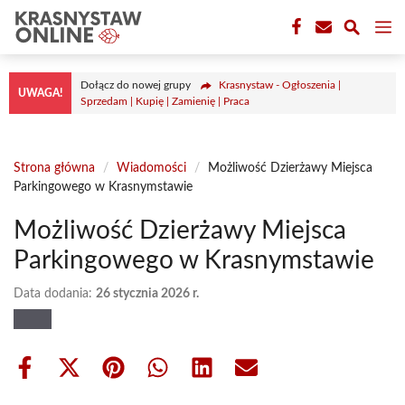
Przejdź
M
do
treści
Dołącz do nowej grupy
Krasnystaw - Ogłoszenia |
UWAGA!
Sprzedam | Kupię | Zamienię | Praca
Strona główna
/
Wiadomości
/
Możliwość Dzierżawy Miejsca
Parkingowego w Krasnymstawie
Możliwość Dzierżawy Miejsca
Parkingowego w Krasnymstawie
Data dodania:
26 stycznia 2026 r.
Share
Share
Share
Share
Share
Share
on
on
on
on
on
on
Facebook
X
Pinterest
WhatsApp
LinkedIn
Email