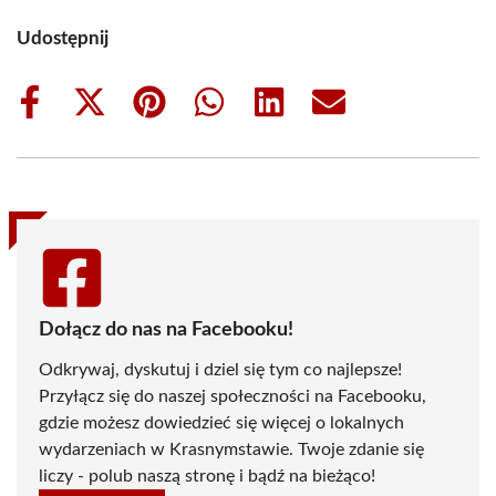
Udostępnij
Share
Share
Share
Share
Share
Share
on
on
on
on
on
on
Facebook
X
Pinterest
WhatsApp
LinkedIn
Email
(Twitter)
Dołącz do nas na Facebooku!
Odkrywaj, dyskutuj i dziel się tym co najlepsze!
Przyłącz się do naszej społeczności na Facebooku,
gdzie możesz dowiedzieć się więcej o lokalnych
wydarzeniach w Krasnymstawie. Twoje zdanie się
liczy - polub naszą stronę i bądź na bieżąco!