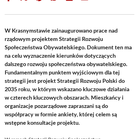
on
on
on
on
on
on
Facebook
X
Pinterest
WhatsApp
LinkedIn
Email
(Twitter)
W Krasnymstawie zainaugurowano prace nad
rządowym projektem Strategii Rozwoju
Społeczeństwa Obywatelskiego. Dokument ten ma
na celu wyznaczenie kierunków dotyczących
dalszego rozwoju społeczeństwa obywatelskiego.
Fundamentalnym punktem wyjściowym dla tej
strategii jest projekt Strategii Rozwoju Polski do
2035 roku, w którym wskazano kluczowe działania
w czterech kluczowych obszarach. Mieszkańcy i
organizacje pozarządowe zapraszani są do
współpracy w formie ankiety, której celem są
wstępne konsultacje projektu.