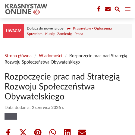
Przejdź
M
do
treści
Dołącz do nowej grupy
Krasnystaw - Ogłoszenia |
UWAGA!
Sprzedam | Kupię | Zamienię | Praca
Strona główna
/
Wiadomości
/
Rozpoczęcie prac nad Strategią
Rozwoju Społeczeństwa Obywatelskiego
Rozpoczęcie prac nad Strategią
Rozwoju Społeczeństwa
Obywatelskiego
Data dodania:
2 czerwca 2026 r.
Share
Share
Share
Share
Share
Share