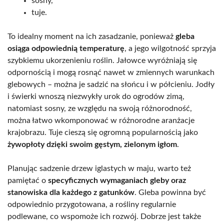
sosny,
tuje.
To idealny moment na ich zasadzanie, ponieważ
gleba
osiąga odpowiednią temperaturę
, a jego wilgotność sprzyja
szybkiemu ukorzenieniu roślin. Jałowce wyróżniają się
odpornością i mogą rosnąć nawet w zmiennych warunkach
glebowych – można je sadzić na słońcu i w półcieniu. Jodły
i świerki wnoszą niezwykły urok do ogrodów zimą,
natomiast sosny, ze względu na swoją różnorodność,
można łatwo wkomponować w różnorodne aranżacje
krajobrazu. Tuje cieszą się ogromną popularnością jako
żywopłoty dzięki swoim gęstym, zielonym igłom
.
Planując sadzenie drzew iglastych w maju, warto też
pamiętać o
specyficznych wymaganiach gleby oraz
stanowiska dla każdego z gatunków
. Gleba powinna być
odpowiednio przygotowana, a rośliny regularnie
podlewane, co wspomoże ich rozwój. Dobrze jest także