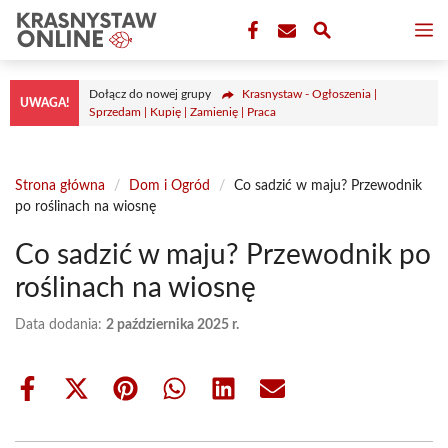
Przejdź
M
do
treści
Dołącz do nowej grupy
Krasnystaw - Ogłoszenia |
UWAGA!
Sprzedam | Kupię | Zamienię | Praca
Strona główna
/
Dom i Ogród
/
Co sadzić w maju? Przewodnik
po roślinach na wiosnę
Co sadzić w maju? Przewodnik po
roślinach na wiosnę
Data dodania:
2 października 2025 r.
Share
Share
Share
Share
Share
Share
on
on
on
on
on
on
Facebook
X
Pinterest
WhatsApp
LinkedIn
Email
(Twitter)