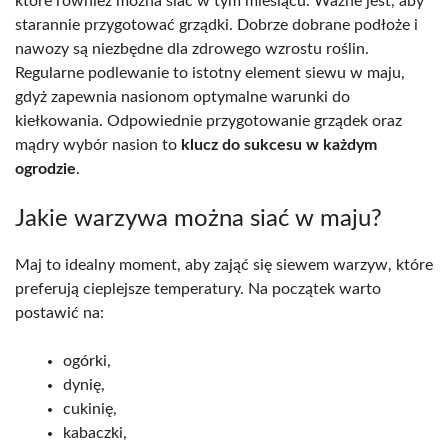
które również można siać w tym miesiącu. Ważne jest, aby
starannie przygotować grządki. Dobrze dobrane podłoże i
nawozy są niezbędne dla zdrowego wzrostu roślin.
Regularne podlewanie to istotny element siewu w maju,
gdyż zapewnia nasionom optymalne warunki do
kiełkowania. Odpowiednie przygotowanie grządek oraz
mądry wybór nasion to
klucz do sukcesu w każdym
ogrodzie
.
Jakie warzywa można siać w maju?
Maj to idealny moment, aby zająć się siewem warzyw, które
preferują cieplejsze temperatury. Na początek warto
postawić na:
ogórki,
dynię,
cukinię,
kabaczki,