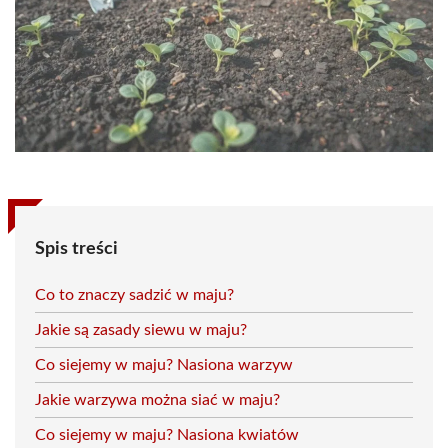
Spis treści
Co to znaczy sadzić w maju?
Jakie są zasady siewu w maju?
Co siejemy w maju? Nasiona warzyw
Jakie warzywa można siać w maju?
Co siejemy w maju? Nasiona kwiatów