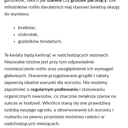
gatunków, takich jak
szałwia
czy
groszek pachnący
. Dla
miłośników roślin dwuletnich maj stanowi świetną okazję
do wysiewu:
bratków,
stokrotek,
goździków brodatych.
Te kwiaty będą kwitnąć w nadchodzących sezonach.
Niezwykle istotne jest przy tym odpowiednie
rozmieszczenie roślin oraz uwzględnienie ich wymagań
glebowych. Starannie przygotowane grządki i rabaty
zapewnią idealne warunki dla wzrostu. Nie możemy
zapomnieć o
regularnym podlewaniu
i stosowaniu
organicznych nawozów, co znacznie zwiększa szanse na
sukces w hodowli. Wkrótce staną się one prawdziwą
ozdobą naszego ogrodu, a obserwowanie ich wzrostu i
rozkwitu na pewno przyniesie mnóstwo radości w
nadchodzących miesiącach.