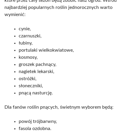
które przez cały sezon będą zdobić nasz ogród. Wśród
najbardziej popularnych roślin jednorocznych warto
wymienić:
cynie,
czarnuszki,
łubiny,
portulaki wielkokwiatowe,
kosmosy,
groszek pachnący,
nagietek lekarski,
ostróżki,
słoneczniki,
pnącą nasturcję.
Dla fanów roślin pnących, świetnym wyborem będą:
powój trójbarwny,
fasola ozdobna.