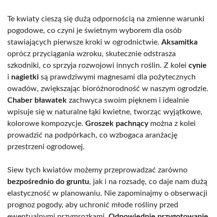
Te kwiaty cieszą się dużą odpornością na zmienne warunki
pogodowe, co czyni je świetnym wyborem dla osób
stawiających pierwsze kroki w ogrodnictwie.
Aksamitka
oprócz przyciągania wzroku, skutecznie odstrasza
szkodniki, co sprzyja rozwojowi innych roślin. Z kolei
cynie
i
nagietki
są prawdziwymi magnesami dla pożytecznych
owadów, zwiększając bioróżnorodność w naszym ogrodzie.
Chaber bławatek
zachwyca swoim pięknem i idealnie
wpisuje się w naturalne łąki kwietne, tworząc wyjątkowe,
kolorowe kompozycje.
Groszek pachnący
można z kolei
prowadzić na podpórkach, co wzbogaca aranżację
przestrzeni ogrodowej.
Siew tych kwiatów możemy przeprowadzać zarówno
bezpośrednio do gruntu
, jak i na rozsadę, co daje nam dużą
elastyczność w planowaniu. Nie zapominajmy o obserwacji
prognoz pogody, aby uchronić młode rośliny przed
ewentualnymi przymrozkami.
Odpowiednie przygotowanie