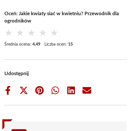
Oceń: Jakie kwiaty siać w kwietniu? Przewodnik dla
ogrodników
★
★
★
★
★
Średnia ocena:
4.49
Liczba ocen:
15
Udostępnij
Share
Share
Share
Share
Share
Share
on
on
on
on
on
on
Facebook
X
Pinterest
WhatsApp
LinkedIn
Email
(Twitter)