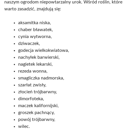
naszym ogrodom niepowtarzalny urok. Wśród roślin, które
warto zasadzić, znajdują się:
aksamitka niska,
chaber bławatek,
cynia wytworna,
dziwaczek,
godecja wielkokwiatowa,
nachyłek barwierski,
nagietek lekarski,
rezeda wonna,
smagliczka nadmorska,
szarłat zwisły,
złocień trójbarwny,
dimorfoteka,
maczek kalifornijski,
groszek pachnący,
powój trójbarwny,
wilec.