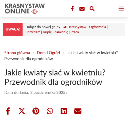
Przejdź
M
do
treści
Dołącz do nowej grupy
Krasnystaw - Ogłoszenia |
UWAGA!
Sprzedam | Kupię | Zamienię | Praca
Strona główna
/
Dom i Ogród
/
Jakie kwiaty siać w kwietniu?
Przewodnik dla ogrodników
Jakie kwiaty siać w kwietniu?
Przewodnik dla ogrodników
Data dodania:
2 października 2025 r.
Share
Share
Share
Share
Share
Share
on
on
on
on
on
on
Facebook
X
Pinterest
WhatsApp
LinkedIn
Email
(Twitter)