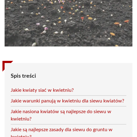
Spis treści
Jakie kwiaty siać w kwietniu?
Jakie warunki panują w kwietniu dla siewu kwiatów?
Jakie nasiona kwiatów są najlepsze do siewu w
kwietniu?
Jakie są najlepsze zasady dla siewu do gruntu w
kwietniu?