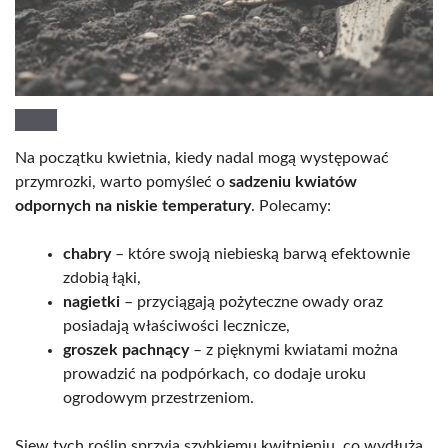
Na początku kwietnia, kiedy nadal mogą występować
przymrozki, warto pomyśleć o
sadzeniu kwiatów
odpornych na niskie temperatury
. Polecamy:
chabry
– które swoją niebieską barwą efektownie
zdobią łąki,
nagietki
– przyciągają pożyteczne owady oraz
posiadają właściwości lecznicze,
groszek pachnący
– z pięknymi kwiatami można
prowadzić na podpórkach, co dodaje uroku
ogrodowym przestrzeniom.
Siew tych roślin sprzyja szybkiemu kwitnieniu, co wydłuża