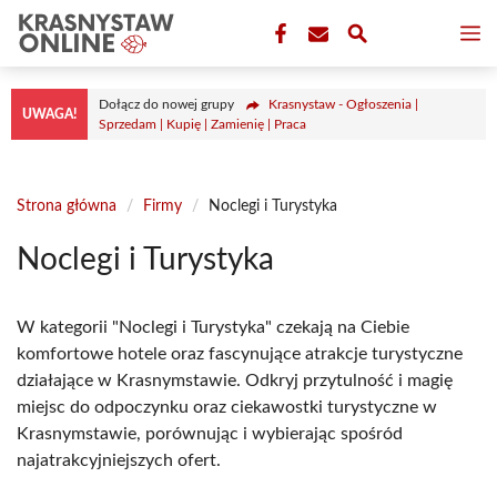
Przejdź
M
do
treści
Dołącz do nowej grupy
Krasnystaw - Ogłoszenia |
UWAGA!
Sprzedam | Kupię | Zamienię | Praca
Strona główna
/
Firmy
/
Noclegi i Turystyka
Noclegi i Turystyka
W kategorii "Noclegi i Turystyka" czekają na Ciebie
komfortowe hotele oraz fascynujące atrakcje turystyczne
działające w Krasnymstawie. Odkryj przytulność i magię
miejsc do odpoczynku oraz ciekawostki turystyczne w
Krasnymstawie, porównując i wybierając spośród
najatrakcyjniejszych ofert.