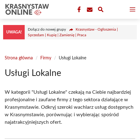
Przejdź
M
do
treści
Dołącz do nowej grupy
Krasnystaw - Ogłoszenia |
UWAGA!
Sprzedam | Kupię | Zamienię | Praca
Strona główna
/
Firmy
/
Usługi Lokalne
Usługi Lokalne
W kategorii "Usługi Lokalne" czekają na Ciebie najbardziej
profesjonalne i zaufane firmy z tego sektora działające w
Krasnymstawie. Odkryj szeroki wachlarz usług dostępnych
w Krasnymstawie, porównując i wybierając spośród
najatrakcyjniejszych ofert.