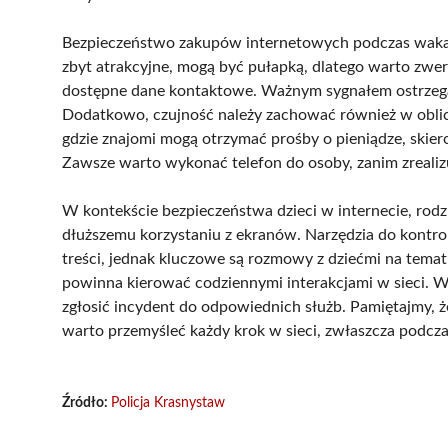
Bezpieczeństwo zakupów internetowych podczas wakacj
zbyt atrakcyjne, mogą być pułapką, dlatego warto zwe
dostępne dane kontaktowe. Ważnym sygnałem ostrzegaw
Dodatkowo, czujność należy zachować również w oblic
gdzie znajomi mogą otrzymać prośby o pieniądze, skie
Zawsze warto wykonać telefon do osoby, zanim zrealizu
W kontekście bezpieczeństwa dzieci w internecie, rodz
dłuższemu korzystaniu z ekranów. Narzędzia do kontrol
treści, jednak kluczowe są rozmowy z dziećmi na temat
powinna kierować codziennymi interakcjami w sieci. W
zgłosić incydent do odpowiednich służb. Pamiętajmy, 
warto przemyśleć każdy krok w sieci, zwłaszcza podcz
Źródło:
Policja Krasnystaw