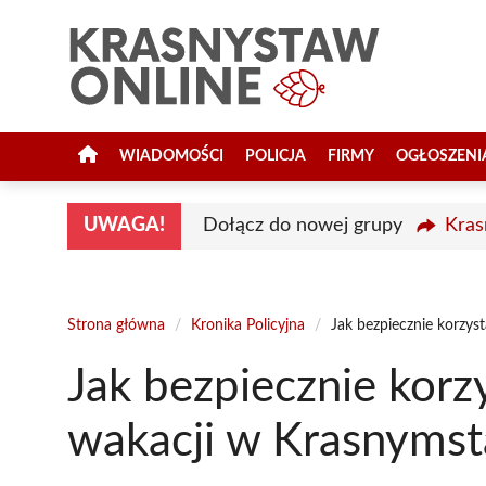
Przejdź
do
treści
WIADOMOŚCI
POLICJA
FIRMY
OGŁOSZENI
UWAGA!
Dołącz do nowej grupy
Kras
Strona główna
/
Kronika Policyjna
/
Jak bezpiecznie korzys
Jak bezpiecznie korzy
wakacji w Krasnymst