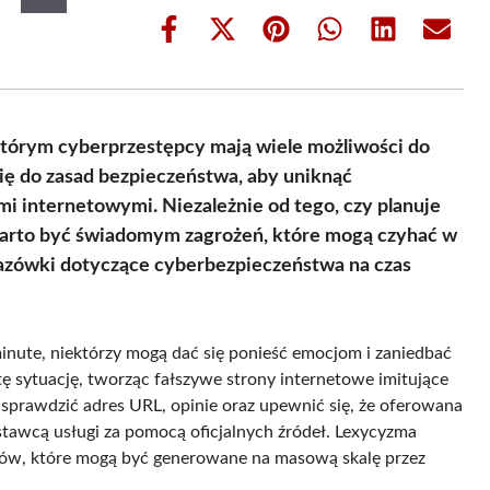
Share
Share
Share
Share
Share
Share
on
on
on
on
on
on
Facebook
X
Pinterest
WhatsApp
LinkedIn
Email
(Twitter)
 którym cyberprzestępcy mają wiele możliwości do
się do zasad bezpieczeństwa, aby uniknąć
i internetowymi. Niezależnie od tego, czy planuje
 warto być świadomym zagrożeń, które mogą czyhać w
kazówki dotyczące cyberbezpieczeństwa na czas
minute, niektórzy mogą dać się ponieść emocjom i zaniedbać
ę sytuację, tworząc fałszywe strony internetowe imitujące
 sprawdzić adres URL, opinie oraz upewnić się, że oferowana
stawcą usługi za pomocą oficjalnych źródeł. Lexycyzma
ów, które mogą być generowane na masową skalę przez