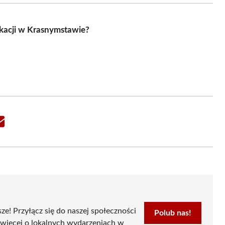
akacji w Krasnymstawie?
Share
on
Email
sze! Przyłącz się do naszej społeczności
Polub nas!
 więcej o lokalnych wydarzeniach w