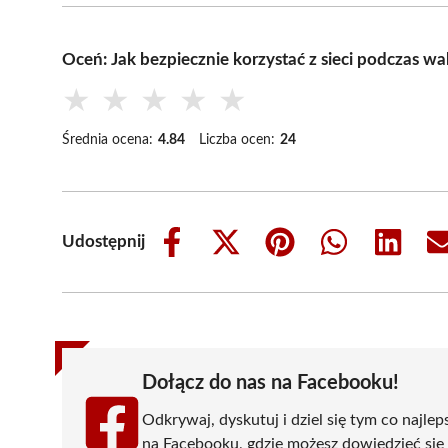
Oceń: Jak bezpiecznie korzystać z sieci podczas w
★
★
★
★
★
Średnia ocena:
4.84
Liczba ocen:
24
Udostępnij
Share
Share
Share
Share
Share
on
on
on
on
on
Facebook
X
Pinterest
WhatsApp
LinkedIn
(Twitter)
Dołącz do nas na Facebooku!
Odkrywaj, dyskutuj i dziel się tym co najlep
na Facebooku, gdzie możesz dowiedzieć się