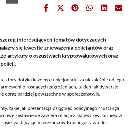
Share
Share
Share
Share
Share
Share
on
on
on
on
on
on
Facebook
X
Pinterest
WhatsApp
LinkedIn
Email
(Twitter)
 szereg interesujących tematów dotyczących
lazły się kwestie znieważenia policjantów oraz
akże artykuły o oszustwach kryptowalutowych oraz
olicji.
 który dotyka każdego funkcjonariusza niezależnie od jego
aalarmowani o rosnących zagrożeniach, takich jak dywersje
się coraz bardziej powszechne w społeczeństwie.
nty, takie jak prezentacja osiągnięć policyjnego Mustanga
rwcowe zestawienie zawiera relacje z manewrów, turniejów
m czasie, zachęcając mieszkańców Krasnegostawu do