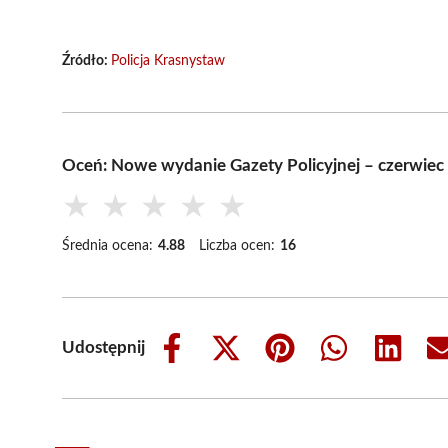
Źródło:
Policja Krasnystaw
Oceń: Nowe wydanie Gazety Policyjnej – czerwiec
★
★
★
★
★
Średnia ocena:
4.88
Liczba ocen:
16
Udostępnij
Share
Share
Share
Share
Share
on
on
on
on
on
Facebook
X
Pinterest
WhatsApp
LinkedIn
(Twitter)