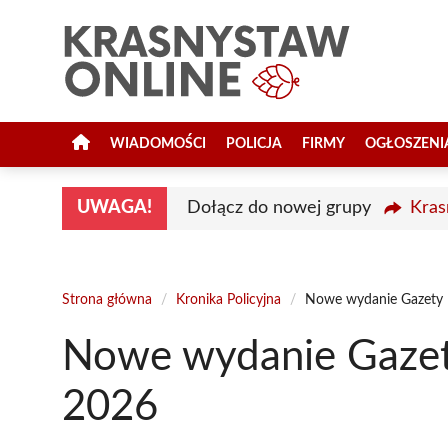
Przejdź
do
treści
WIADOMOŚCI
POLICJA
FIRMY
OGŁOSZENI
UWAGA!
Dołącz do nowej grupy
Kras
Strona główna
/
Kronika Policyjna
/
Nowe wydanie Gazety P
Nowe wydanie Gazety
2026