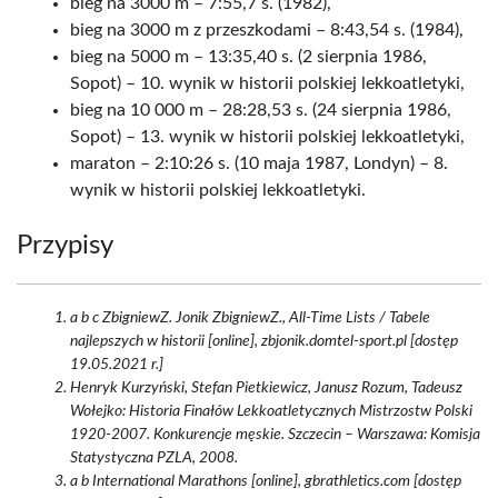
bieg na 3000 m – 7:55,7 s. (1982),
bieg na 3000 m z przeszkodami – 8:43,54 s. (1984),
bieg na 5000 m – 13:35,40 s. (2 sierpnia 1986,
Sopot) – 10. wynik w historii polskiej lekkoatletyki,
bieg na 10 000 m – 28:28,53 s. (24 sierpnia 1986,
Sopot) – 13. wynik w historii polskiej lekkoatletyki,
maraton – 2:10:26 s. (10 maja 1987, Londyn) – 8.
wynik w historii polskiej lekkoatletyki.
Przypisy
a b c ZbigniewZ. Jonik ZbigniewZ., All-Time Lists / Tabele
najlepszych w historii [online], zbjonik.domtel-sport.pl [dostęp
19.05.2021 r.]
Henryk Kurzyński, Stefan Pietkiewicz, Janusz Rozum, Tadeusz
Wołejko: Historia Finałów Lekkoatletycznych Mistrzostw Polski
1920-2007. Konkurencje męskie. Szczecin – Warszawa: Komisja
Statystyczna PZLA, 2008.
a b International Marathons [online], gbrathletics.com [dostęp