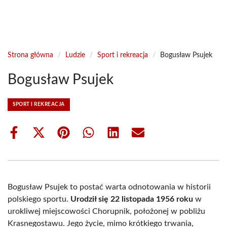
Strona główna
/
Ludzie
/
Sport i rekreacja
/
Bogusław Psujek
Bogusław Psujek
SPORT I REKREACJA
Share
Share
Share
Share
Share
Share
on
on
on
on
on
on
Facebook
X
Pinterest
WhatsApp
LinkedIn
Email
(Twitter)
Bogusław Psujek to postać warta odnotowania w historii
polskiego sportu.
Urodził się 22 listopada 1956 roku
w
urokliwej miejscowości Chorupnik, położonej w pobliżu
Krasnegostawu. Jego życie, mimo krótkiego trwania,