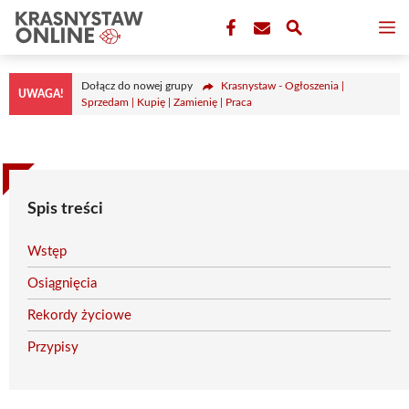
Przejdź
M
do
treści
Dołącz do nowej grupy
Krasnystaw - Ogłoszenia |
UWAGA!
Sprzedam | Kupię | Zamienię | Praca
Spis treści
Wstęp
Osiągnięcia
Rekordy życiowe
Przypisy