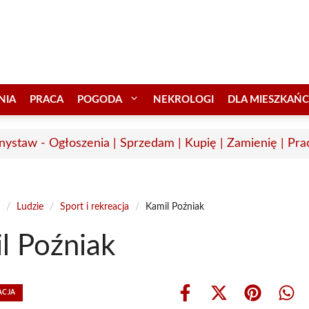
NIA
PRACA
POGODA
NEKROLOGI
DLA MIESZKAŃ
nystaw - Ogłoszenia | Sprzedam | Kupię | Zamienię | Pra
/
Ludzie
/
Sport i rekreacja
/
Kamil Poźniak
l Poźniak
ACJA
Share
Share
Share
Shar
on
on
on
on