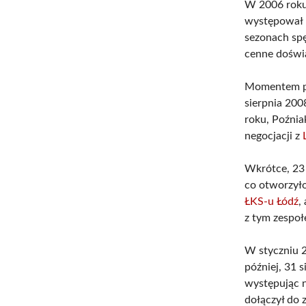
W 2006 roku 
występował 
sezonach spę
cenne doświ
Momentem prz
sierpnia 20
roku, Poźnia
negocjacji z
Wkrótce, 23 
co otworzył
ŁKS-u Łódź
,
z tym zespoł
W styczniu 2
później, 31 
występując 
dołączył do 