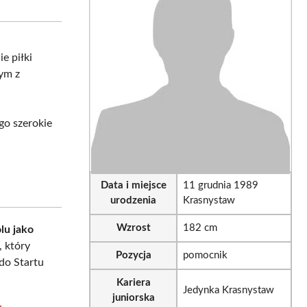
tsApp
LinkedIn
Email
e piłki
nym z
go szerokie
Data i miejsce
11 grudnia 1989
urodzenia
Krasnystaw
Wzrost
182 cm
lu jako
 który
Pozycja
pomocnik
do Startu
Kariera
Jedynka Krasnystaw
juniorska