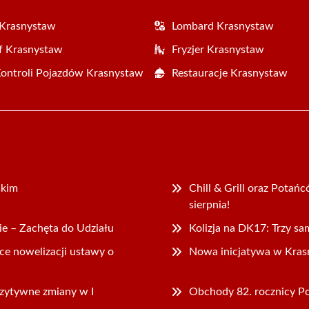
 Krasnystaw
Lombard Krasnystaw
f Krasnystaw
Fryzjer Krasnystaw
Kontroli Pojazdów Krasnystaw
Restauracje Krasnystaw
skim
Chill & Grill oraz Pota
sierpnia!
 – Zachęta do Udziału
Kolizja na DK17: Trzy sa
ce nowelizacji ustawy o
Nowa inicjatywa w Kras
zytywne zmiany w I
Obchody 82. rocznicy 