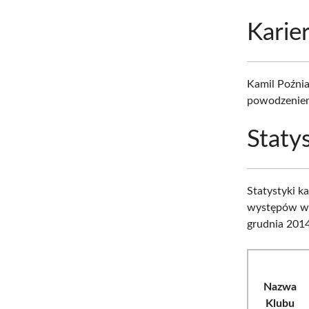
Karie
Kamil Poźni
powodzeniem 
Statys
Statystyki k
występów w r
grudnia 2014
Nazwa
Klubu