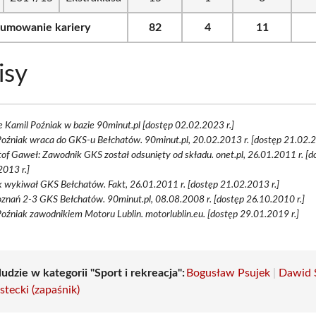
umowanie kariery
82
4
11
isy
 e Kamil Poźniak w bazie 90minut.pl [dostęp 02.02.2023 r.]
oźniak wraca do GKS-u Bełchatów. 90minut.pl, 20.02.2013 r. [dostęp 21.02.2
of Gaweł: Zawodnik GKS został odsunięty od składu. onet.pl, 26.01.2011 r. [d
013 r.]
 wykiwał GKS Bełchatów. Fakt, 26.01.2011 r. [dostęp 21.02.2013 r.]
znań 2-3 GKS Bełchatów. 90minut.pl, 08.08.2008 r. [dostęp 26.10.2010 r.]
oźniak zawodnikiem Motoru Lublin. motorlublin.eu. [dostęp 29.01.2019 r.]
ludzie w kategorii "Sport i rekreacja":
Bogusław Psujek
|
Dawid 
stecki (zapaśnik)