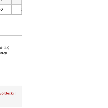
0
3
0
1
0
97
013 r.]
ostęp
Sołdecki
|