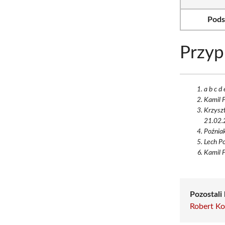
Pods
Przyp
a b c d
Kamil P
Krzyszt
21.02.2
Poźniak
Lech Po
Kamil P
Pozostali 
Robert Ko