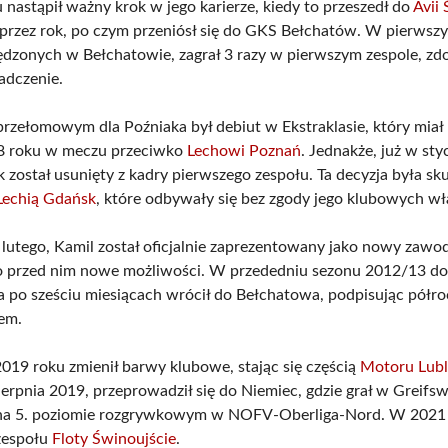
nastąpił ważny krok w jego karierze, kiedy to przeszedł do
Avii
przez rok, po czym przeniósł się do GKS Bełchatów. W pierws
dzonych w Bełchatowie, zagrał 3 razy w pierwszym zespole, z
adczenie.
ełomowym dla Poźniaka był debiut w Ekstraklasie, który miał 
08 roku w meczu przeciwko
Lechowi Poznań
. Jednakże, już w st
k został usunięty z kadry pierwszego zespołu. Ta decyzja była sk
Lechią Gdańsk
, które odbywały się bez zgody jego klubowych wł
lutego, Kamil został oficjalnie zaprezentowany jako nowy zawod
o przed nim nowe możliwości. W przededniu sezonu 2012/13 do
 a po sześciu miesiącach wrócił do Bełchatowa, podpisując pół
em.
019 roku zmienił barwy klubowe, stając się częścią
Motoru Lubl
sierpnia 2019, przeprowadził się do Niemiec, gdzie grał w Greifs
na 5. poziomie rozgrywkowym w NOFV-Oberliga-Nord. W 2021
zespołu
Floty Świnoujście
.