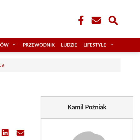
CÓW
PRZEWODNIK
LUDZIE
LIFESTYLE
ca
Kamil Poźniak
e
Share
Share
on
on