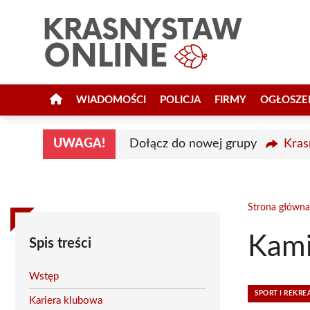
Przejdź
do
treści
WIADOMOŚCI
POLICJA
FIRMY
OGŁOSZE
UWAGA!
Dołącz do nowej grupy
Kras
Strona główna
Kami
Spis treści
Wstęp
SPORT I REKRE
Kariera klubowa