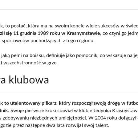
Facebook
X
Pinterest
Wha
(Twitter)
k, to postać, która ma na swoim koncie wiele sukcesów w świeci
ził się 11 grudnia 1989 roku w Krasnymstawie
, co czyni go jed
h sportowców pochodzących z tego regionu.
 jaką pełni na boisku, definiuje jako pomocnik, co wskazuje na je
 i wszechstronność w grze.
ra klubowa
k to utalentowany piłkarz, który rozpoczął swoją drogę w futbo
nik.
Swoje pierwsze kroki stawiał w klubie Jedynka Krasnystaw,
 zdobywaniu niezbędnych umiejętności. W 2004 roku dołączył 
gdzie przez następne dwa lata rozwijał swój talent.