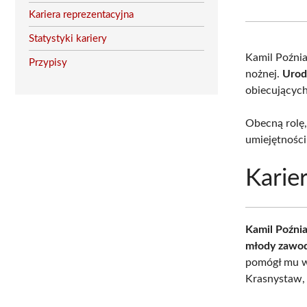
Kariera reprezentacyjna
Statystyki kariery
Kamil Poźnia
Przypisy
nożnej.
Urod
obiecującyc
Obecną rolę,
umiejętności
Karie
Kamil Poźnia
młody zawod
pomógł mu w
Krasnystaw, 