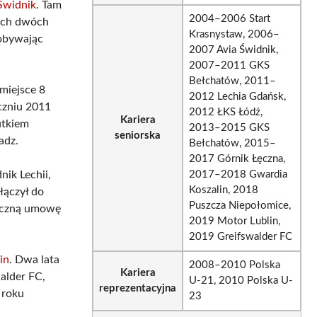
 Świdnik
. Tam
2004–2006 Start
zych dwóch
Krasnystaw, 2006–
dobywając
2007 Avia Świdnik,
2007–2011 GKS
Bełchatów, 2011–
miejsce 8
2012 Lechia Gdańsk,
yczniu 2011
2012 ŁKS Łódź,
Kariera
utkiem
2013–2015 GKS
seniorska
adz.
Bełchatów, 2015–
2017 Górnik Łęczna,
nik Lechii,
2017–2018 Gwardia
Koszalin, 2018
łączył do
Puszcza Niepołomice,
roczną umowę
2019 Motor Lublin,
2019 Greifswalder FC
in
. Dwa lata
2008–2010 Polska
Kariera
walder FC,
U-21, 2010 Polska U-
reprezentacyjna
 roku
23