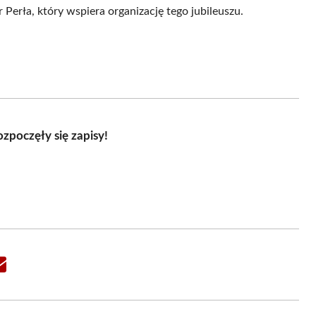
Perła, który wspiera organizację tego jubileuszu.
zpoczęły się zapisy!
Share
on
Email