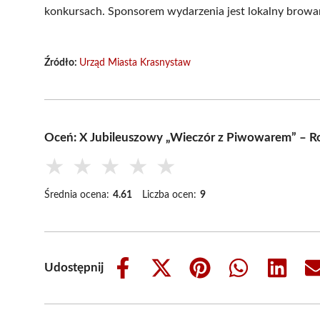
konkursach. Sponsorem wydarzenia jest lokalny browar 
Źródło:
Urząd Miasta Krasnystaw
Oceń: X Jubileuszowy „Wieczór z Piwowarem” – Ro
★
★
★
★
★
Średnia ocena:
4.61
Liczba ocen:
9
Udostępnij
Share
Share
Share
Share
Share
on
on
on
on
on
Facebook
X
Pinterest
WhatsApp
LinkedIn
(Twitter)