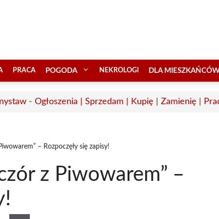
A
PRACA
POGODA
NEKROLOGI
DLA MIESZKAŃCÓ
nystaw - Ogłoszenia | Sprzedam | Kupię | Zamienię | Pra
Piwowarem” – Rozpoczęły się zapisy!
czór z Piwowarem” –
y!