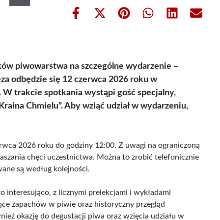
Share
Share
Share
Share
Share
Share
on
on
on
on
on
on
Facebook
X
Pinterest
WhatsApp
LinkedIn
Email
(Twitter)
ków piwowarstwa na szczególne wydarzenie –
eza odbędzie się 12 czerwca 2026 roku w
W trakcie spotkania wystąpi gość specjalny,
raina Chmielu”. Aby wziąć udział w wydarzeniu,
erwca 2026 roku do godziny 12:00. Z uwagi na ograniczoną
łaszania chęci uczestnictwa. Można to zrobić telefonicznie
wane są według kolejności.
interesująco, z licznymi prelekcjami i wykładami
ące zapachów w piwie oraz historyczny przegląd
nież okazję do degustacji piwa oraz wzięcia udziału w