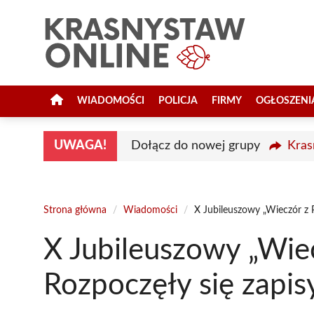
Przejdź
do
treści
WIADOMOŚCI
POLICJA
FIRMY
OGŁOSZENI
UWAGA!
Dołącz do nowej grupy
Kras
Strona główna
/
Wiadomości
/
X Jubileuszowy „Wieczór z 
X Jubileuszowy „Wie
Rozpoczęły się zapis