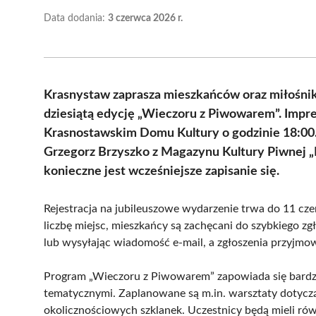
Data dodania:
3 czerwca 2026 r.
Krasnystaw zaprasza mieszkańców oraz miłośni
dziesiątą edycję „Wieczoru z Piwowarem”. Impr
Krasnostawskim Domu Kultury o godzinie 18:00. 
Grzegorz Brzyszko z Magazynu Kultury Piwnej „K
konieczne jest wcześniejsze zapisanie się.
Rejestracja na jubileuszowe wydarzenie trwa do 11 cz
liczbę miejsc, mieszkańcy są zachęcani do szybkiego zg
lub wysyłając wiadomość e-mail, a zgłoszenia przyjmo
Program „Wieczoru z Piwowarem” zapowiada się bardzo 
tematycznymi. Zaplanowane są m.in. warsztaty dotycz
okolicznościowych szklanek. Uczestnicy będą mieli rów