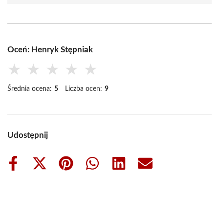
Oceń: Henryk Stępniak
★
★
★
★
★
Średnia ocena:
5
Liczba ocen:
9
Udostępnij
Share
Share
Share
Share
Share
Share
on
on
on
on
on
on
Facebook
X
Pinterest
WhatsApp
LinkedIn
Email
(Twitter)