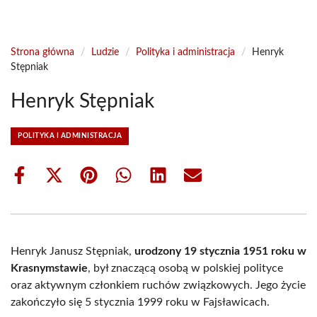
Strona główna
/
Ludzie
/
Polityka i administracja
/
Henryk
Stępniak
Henryk Stępniak
POLITYKA I ADMINISTRACJA
Share
Share
Share
Share
Share
Share
on
on
on
on
on
on
Facebook
X
Pinterest
WhatsApp
LinkedIn
Email
(Twitter)
Henryk Janusz Stępniak,
urodzony 19 stycznia 1951 roku w
Krasnymstawie
, był znaczącą osobą w polskiej polityce
oraz aktywnym członkiem ruchów związkowych. Jego życie
zakończyło się 5 stycznia 1999 roku w Fajsławicach.