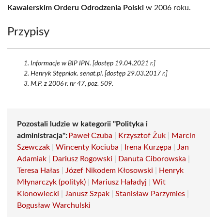
Kawalerskim Orderu Odrodzenia Polski
w 2006 roku.
Przypisy
Informacje w BIP IPN. [dostęp 19.04.2021 r.]
Henryk Stępniak. senat.pl. [dostęp 29.03.2017 r.]
M.P. z 2006 r. nr 47, poz. 509.
Pozostali ludzie w kategorii "Polityka i
administracja":
Paweł Czuba
|
Krzysztof Żuk
|
Marcin
Szewczak
|
Wincenty Kociuba
|
Irena Kurzępa
|
Jan
Adamiak
|
Dariusz Rogowski
|
Danuta Ciborowska
|
Teresa Hałas
|
Józef Nikodem Kłosowski
|
Henryk
Młynarczyk (polityk)
|
Mariusz Haładyj
|
Wit
Klonowiecki
|
Janusz Szpak
|
Stanisław Parzymies
|
Bogusław Warchulski