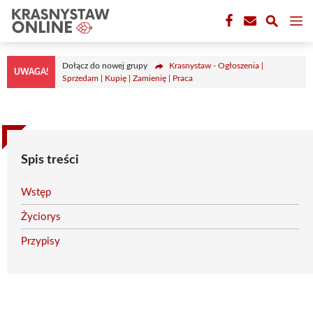
Przejdź
M
do
treści
Dołącz do nowej grupy
Krasnystaw - Ogłoszenia |
UWAGA!
Sprzedam | Kupię | Zamienię | Praca
Spis treści
Wstęp
Życiorys
Przypisy