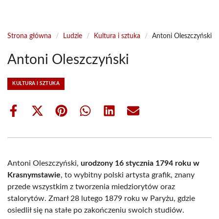
Strona główna
/
Ludzie
/
Kultura i sztuka
/
Antoni Oleszczyński
Antoni Oleszczyński
KULTURA I SZTUKA
Share
Share
Share
Share
Share
Share
on
on
on
on
on
on
Facebook
X
Pinterest
WhatsApp
LinkedIn
Email
(Twitter)
Antoni Oleszczyński,
urodzony 16 stycznia 1794 roku w
Krasnymstawie
, to wybitny polski artysta grafik, znany
przede wszystkim z tworzenia miedziorytów oraz
stalorytów. Zmarł 28 lutego 1879 roku w Paryżu, gdzie
osiedlił się na stałe po zakończeniu swoich studiów.