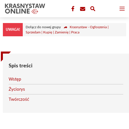
Przejdź
M
do
treści
Dołącz do nowej grupy
Krasnystaw - Ogłoszenia |
UWAGA!
Sprzedam | Kupię | Zamienię | Praca
Spis treści
Wstęp
Życiorys
Twórczość