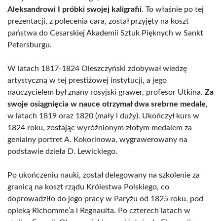
Aleksandrowi I próbki swojej kaligrafii
. To właśnie po tej
prezentacji, z polecenia cara, został przyjęty na koszt
państwa do Cesarskiej Akademii Sztuk Pięknych w Sankt
Petersburgu.
W latach 1817-1824 Oleszczyński zdobywał wiedzę
artystyczną w tej prestiżowej instytucji, a jego
nauczycielem był znany rosyjski grawer, profesor Utkina.
Za
swoje osiągnięcia w nauce otrzymał dwa srebrne medale
,
w latach 1819 oraz 1820 (mały i duży). Ukończył kurs w
1824 roku, zostając wyróżnionym złotym medalem za
genialny portret A. Kokorinowa, wygrawerowany na
podstawie dzieła D. Lewickiego.
Po ukończeniu nauki, został delegowany na szkolenie za
granicą na koszt rządu Królestwa Polskiego, co
doprowadziło do jego pracy w Paryżu od 1825 roku, pod
opieką Richomme’a i Regnaulta. Po czterech latach w