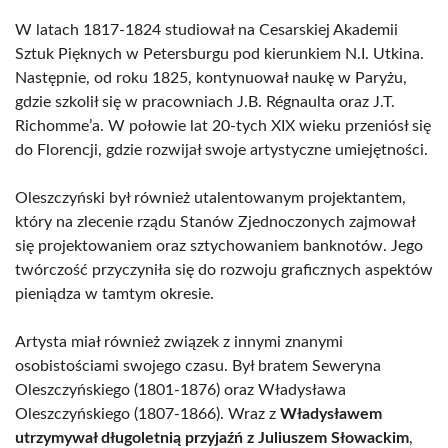
W latach 1817-1824 studiował na Cesarskiej Akademii
Sztuk Pięknych w Petersburgu pod kierunkiem N.I. Utkina.
Następnie, od roku 1825, kontynuował naukę w Paryżu,
gdzie szkolił się w pracowniach J.B. Régnaulta oraz J.T.
Richomme’a. W połowie lat 20-tych XIX wieku przeniósł się
do Florencji, gdzie rozwijał swoje artystyczne umiejętności.
Oleszczyński był również utalentowanym projektantem,
który na zlecenie rządu Stanów Zjednoczonych zajmował
się projektowaniem oraz sztychowaniem banknotów. Jego
twórczość przyczyniła się do rozwoju graficznych aspektów
pieniądza w tamtym okresie.
Artysta miał również związek z innymi znanymi
osobistościami swojego czasu. Był bratem Seweryna
Oleszczyńskiego (1801-1876) oraz Władysława
Oleszczyńskiego (1807-1866). Wraz z
Władysławem
utrzymywał długoletnią przyjaźń z Juliuszem Słowackim
,