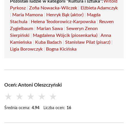
Pozostali ludzie w kategorii "Kultura i sztuka":
Witold
Pyrkosz
|
Zofia Nowacka-Wilczek
|
Elżbieta Adamczyk
|
Maria Mamona
|
Henryk Bąk (aktor)
|
Magda
Stachula
|
Helena Teodorowicz-Karpowska
|
Reuven
Zygielbaum
|
Marian Sawa
|
Seweryn Zenon
Sierpiński
|
Magdalena Wójcik (piosenkarka)
|
Anna
Kamieńska
|
Kuba Badach
|
Stanisław Pilat (pisarz)
|
Ligia Borowczyk
|
Bogna Kicińska
Oceń: Antoni Oleszczyński
★
★
★
★
★
Średnia ocena:
4.94
Liczba ocen:
16