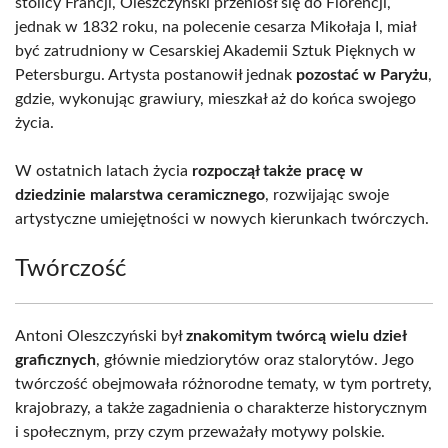
stolicy Francji, Oleszczyński przeniósł się do Florencji,
jednak w 1832 roku, na polecenie cesarza Mikołaja I, miał
być zatrudniony w Cesarskiej Akademii Sztuk Pięknych w
Petersburgu. Artysta postanowił jednak
pozostać w Paryżu
,
gdzie, wykonując grawiury, mieszkał aż do końca swojego
życia.
W ostatnich latach życia
rozpoczął także pracę w
dziedzinie malarstwa ceramicznego
, rozwijając swoje
artystyczne umiejętności w nowych kierunkach twórczych.
Twórczość
Antoni Oleszczyński był
znakomitym twórcą wielu dzieł
graficznych
, głównie miedziorytów oraz stalorytów. Jego
twórczość obejmowała różnorodne tematy, w tym portrety,
krajobrazy, a także zagadnienia o charakterze historycznym
i społecznym, przy czym przeważały motywy polskie.