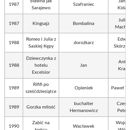
Sławna jak
Janus
1987
Szafraniec
Sarajewo
Kida
Juliu
1987
Kingsajz
Bombalina
Machul
Romeo i Julia z
Edwa
1988
dorożkarz
Saskiej Kępy
Skórzew
Dziewczynka z
Anton
1988
hotelu
Jan
Krauz
Excelsior
Rififi po
1989
Opieniek
Paweł Tr
sześćdziesiątce
buchalter
Czesł
1989
Gorzka miłość
Hermanowicz
Petels
Zabić na
Wojcie
1990
Wacławek
końcu
Wójci