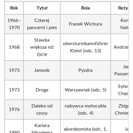
Rok
Tytuł
Rola
Reżyse
1966–
Czterej
Konr
Franek Wichura
1970
pancerni i pies
Nałęc
Stawka
obersturmbannführer
1968
większa niż
Andrzej 
Kleist (odc. 13)
życie
Jerz
1973
Janosik
Pyzdra
Passendo
Sylwes
1973
Droga
Warszawiak (odc. 5)
Chęciń
Daleko od
nabywca motocykla
Zbigni
1976
szosy
(odc. 4)
Chmiele
Kariera
akordeonista (odc. 1,
Jan
1980
Nikodema