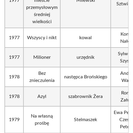
1977
mieście
Milewski
Sztwier
przemysłowym
średniej
wielkości
Konr
1977
Wszyscy i nikt
kowal
Nałęc
Sylwes
1977
Milioner
urzędnik
Szysz
Bez
Andrz
1978
następca Brońskiego
znieczulenia
Wajd
Roma
1978
Azyl
szabrownik Żera
Załus
Ewa Pete
Na własną
1979
Stelmaszek
Czesł
prośbę
Petels