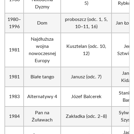
5)
Rybkow
Dyzmy
1980–
proboszcz (odc. 1, 5,
Dom
Jan Łomn
1996
10–11, 16)
Najdłuższa
wojna
Kusztelan (odc. 10,
Jerz
1981
nowoczesnej
12)
Sztwier
Europy
Janus
1981
Białe tango
Janusz (odc. 7)
Kida
Stanis
1983
Alternatywy 4
Józef Balcerek
Barej
Pan na
Sylwes
1984
Zakładka (odc. 2–8)
Żuławach
Szysz
Jace