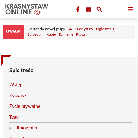
Przejdź
M
do
treści
Dołącz do nowej grupy
Krasnystaw - Ogłoszenia |
UWAGA!
Sprzedam | Kupię | Zamienię | Praca
Spis treści
Wstęp
Życiorys
Życie prywatne
Teatr
Filmografia