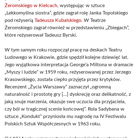
Żeromskiego w Kielcach
, występując w sztuce
„Lekkomyślna siostra”, gdzie zagrał rolę Janka Topolskiego
pod reżyserią
Tadeusza Kubalskiego
. W Teatrze
Żeromskiego zagrał również w przedstawieniu „Zbiegach”,
które reżyserował Tadeusz Byrski.
W tym samym roku rozpoczął pracę na deskach Teatru
Ludowego w Krakowie, gdzie spędził kolejne dziewięć lat.
Jego wyjątkowa interpretacja George’a Miltona w dramacie
„Myszy i ludzie” w 1959 roku, reżyserowanej przez Jerzego
Krasowskiego, została ciepło przyjęta przez krytyków.
Recenzent „Życia Warszawy” zaznaczył „ogromną
naturalność i prostotę gry […] dyskrecję oraz delikatność, z
jaką snuje marzenia, okazuje swe uczucia dla przyjaciela,
czy ból w tragicznej scenie końcowej”. Rola Sadybana w
sztuce „Kondukt” przyniosła mu nagrodę na IV Festiwalu
Polskich Sztuk Współczesnych w 1963 roku.