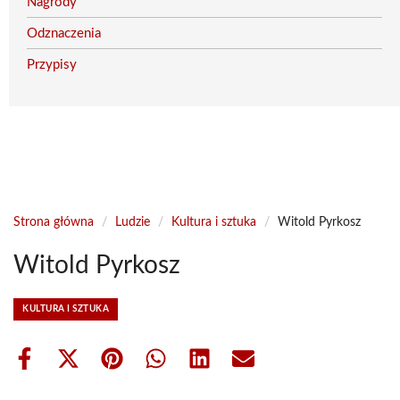
Nagrody
Odznaczenia
Przypisy
Strona główna
/
Ludzie
/
Kultura i sztuka
/
Witold Pyrkosz
Witold Pyrkosz
KULTURA I SZTUKA
Share
Share
Share
Share
Share
Share
on
on
on
on
on
on
Facebook
X
Pinterest
WhatsApp
LinkedIn
Email