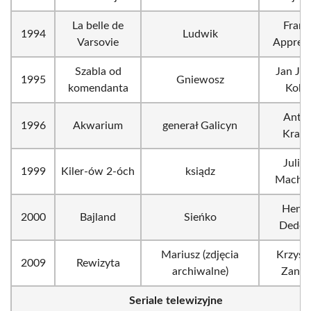
La belle de
Franc
1994
Ludwik
Varsovie
Apprede
Szabla od
Jan Ja
1995
Gniewosz
komendanta
Kolsk
Anton
1996
Akwarium
generał Galicyn
Krauz
Juliu
1999
Kiler-ów 2-óch
ksiądz
Machul
Henr
2000
Bajland
Sieńko
Deder
Mariusz (zdjęcia
Krzysz
2009
Rewizyta
archiwalne)
Zanus
Seriale telewizyjne