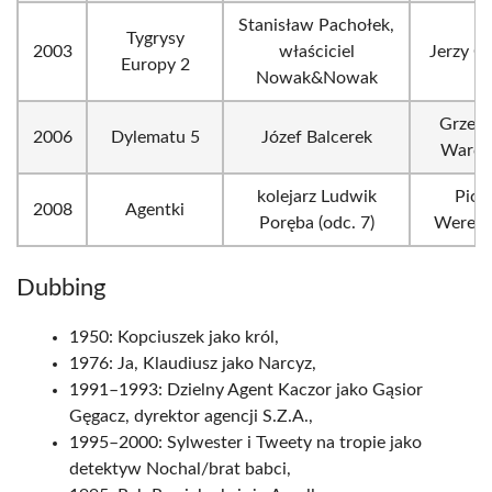
Stanisław Pachołek,
Tygrysy
2003
właściciel
Jerzy G
Europy 2
Nowak&Nowak
Grzego
2006
Dylematu 5
Józef Balcerek
Warch
kolejarz Ludwik
Piot
2008
Agentki
Poręba (odc. 7)
Wereśn
Dubbing
1950: Kopciuszek jako król,
1976: Ja, Klaudiusz jako Narcyz,
1991–1993: Dzielny Agent Kaczor jako Gąsior
Gęgacz, dyrektor agencji S.Z.A.,
1995–2000: Sylwester i Tweety na tropie jako
detektyw Nochal/brat babci,