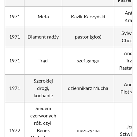
Passendo
Anton
1971
Meta
Kazik Kaczyński
Krauz
Sylwes
1971
Diament radży
pastor (głos)
Chęciń
Andrz
1971
Trąd
szef gangu
Trzos
Rastawi
Szerokiej
Andrz
1971
drogi,
dziennikarz Mucha
Piotrow
kochanie
Siedem
czerwonych
róż, czyli
Jerz
1972
Benek
mężczyzna
Sztwier