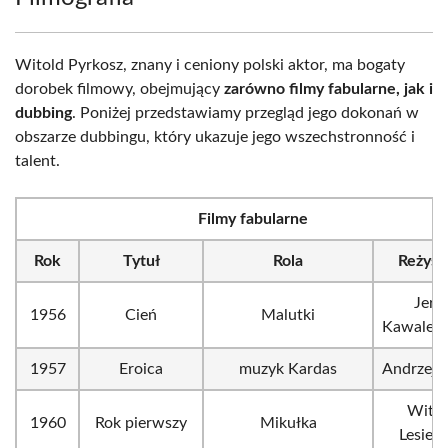
Witold Pyrkosz, znany i ceniony polski aktor, ma bogaty
dorobek filmowy, obejmujący
zarówno filmy fabularne, jak i
dubbing
. Poniżej przedstawiamy przegląd jego dokonań w
obszarze dubbingu, który ukazuje jego wszechstronność i
talent.
Filmy fabularne
Rok
Tytuł
Rola
Reżyse
Jerz
1956
Cień
Malutki
Kawalero
1957
Eroica
muzyk Kardas
Andrzej 
Witol
1960
Rok pierwszy
Mikułka
Lesiew