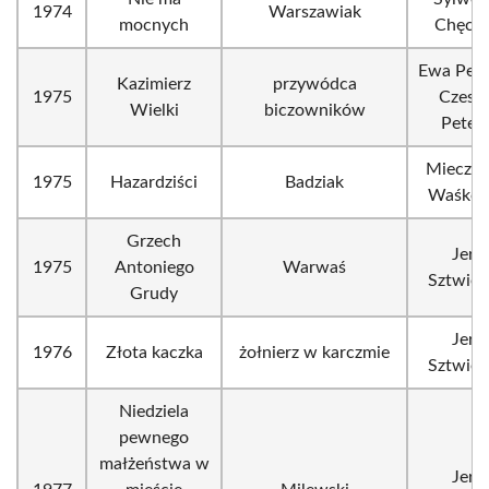
1974
Warszawiak
mocnych
Chęciń
Ewa Pete
Kazimierz
przywódca
1975
Czesł
Wielki
biczowników
Petels
Mieczy
1975
Hazardziści
Badziak
Waśkow
Grzech
Jerz
1975
Antoniego
Warwaś
Sztwier
Grudy
Jerz
1976
Złota kaczka
żołnierz w karczmie
Sztwier
Niedziela
pewnego
małżeństwa w
Jerz