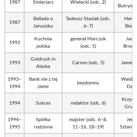
1987
Śmieciarz
Wielecki (odc. 2)
Butrymo
Ballada o
Tadeusz Stasiak (odc.
Henr
1987
Januszku
6–7)
Bielsk
Kuchnia
generał Marczuk
Jace
1992
polska
(odc. 5)
Broms
Goldrush in
1993
Carson (odc. 5)
James H
Alaska
1993–
Bank nie z tej
Walde
bezdomny
1994
ziemi
Dzik
Krzysz
1994
Sukces
redaktor (odc. 6)
Grub
1994–
Spółka
majster (odc. 6–8,
Jerz
1995
rodzinna
11–16, 18–19)
Sztwier