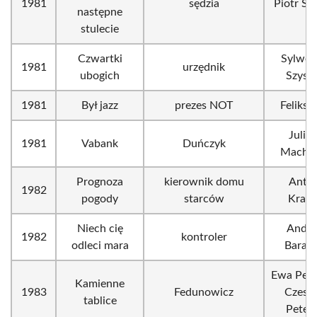
1981
sędzia
Piotr Sz
następne
stulecie
Czwartki
Sylwes
1981
urzędnik
ubogich
Szysz
1981
Był jazz
prezes NOT
Feliks F
Juliu
1981
Vabank
Duńczyk
Machul
Prognoza
kierownik domu
Anton
1982
pogody
starców
Krauz
Niech cię
Andrz
1982
kontroler
odleci mara
Barańs
Ewa Pete
Kamienne
1983
Fedunowicz
Czesł
tablice
Petels