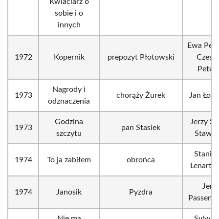
Kwiaciarz o
sobie i o
innych
Ewa Pete
1972
Kopernik
prepozyt Płotowski
Czesł
Petels
Nagrody i
1973
chorąży Żurek
Jan Łomn
odznaczenia
Godzina
Jerzy St
1973
pan Stasiek
szczytu
Stawiń
Stanis
1974
To ja zabiłem
obrońca
Lenarto
Jerz
1974
Janosik
Pyzdra
Passendo
Nie ma
Sylwes