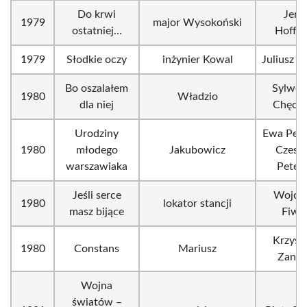
Do krwi
Jerz
1979
major Wysokoński
ostatniej…
Hoffm
1979
Słodkie oczy
inżynier Kowal
Juliusz Ja
Bo oszalałem
Sylwes
1980
Władzio
dla niej
Chęciń
Urodziny
Ewa Pete
1980
młodego
Jakubowicz
Czesł
warszawiaka
Petels
Jeśli serce
Wojcie
1980
lokator stancji
masz bijące
Fiwe
Krzysz
1980
Constans
Mariusz
Zanus
Wojna
światów –