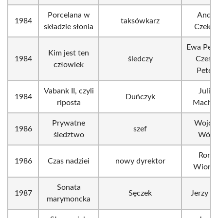
Porcelana w
Andrz
1984
taksówkarz
składzie słonia
Czekal
Ewa Pete
Kim jest ten
1984
śledczy
Czesł
człowiek
Petels
Vabank II, czyli
Juliu
1984
Duńczyk
riposta
Machul
Prywatne
Wojcie
1986
szef
śledztwo
Wójci
Roma
1986
Czas nadziei
nowy dyrektor
Wionc
Sonata
1987
Sęczek
Jerzy R
marymoncka