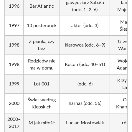
gawędziarz Sabała
Janus
1996
Bar Atlantic
(odc. 1–2, 6)
Majew
Macie
1997
13 posterunek
aktor (odc. 3)
Ślesic
Z pianką czy
Grzego
1998
kierowca (odc. 6–9)
bez
Warch
Rodziców nie
Wojcie
1998
Kocoń (odc. 40–51)
ma w domu
Adamc
Krzysz
1999
Lot 001
(odc. 6)
Lang
Świat według
Okił
2000
harnaś (odc. 56)
Kiepskich
Khami
2000–
M jak miłość
Lucjan Mostowiak
różn
2017