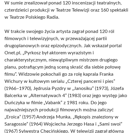
W sumie zrealizował ponad 120 inscenizacji teatralnych,
czterdzieści produkcji w Teatrze Telewizji oraz 160 spektakli
w Teatrze Polskiego Radia.
W trakcie swojego życia artysta zagrał ponad 120 ról
filmowych i telewizyjnych, w przeważającej partii
drugoplanowych oraz epizodycznych. Jak wskazał portal
Onet.pl, „Pyrkosz był aktorem wyrazistym i
charakterystycznym, niewątpliwym mistrzem drugiego
planu, potrafiącym jedną sceną skraść dla siebie połowę
filmu”. Widzowie pokochali go za rolę kaprala Franka
Wichury w kultowym serialu „Czterej pancerni i pies”
(1966–1970), Jędrusia Pyzdry w „Janosiku” (1973), Józefa
Balcerka w „Alternatywach 4” (1983) oraz jego występ jako
Duńczyka w filmie „Vabank” z 1981 roku. Do jego
najważniejszych produkcji filmowych można zaliczyć
„Eroica” (1957) Andrzeja Munka, „Rękopis znaleziony w
Saragossie” (1964) Wojciecha Jerzego Hasa i „Sami swoi”
(1967) Sylwestra Chęcińskiego. W telewizji zagrał główną