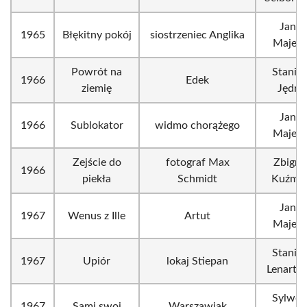
Janus
1965
Błękitny pokój
siostrzeniec Anglika
Majew
Powrót na
Stanis
1966
Edek
ziemię
Jędry
Janus
1966
Sublokator
widmo chorążego
Majew
Zejście do
fotograf Max
Zbigni
1966
piekła
Schmidt
Kuźmiń
Janus
1967
Wenus z Ille
Artut
Majew
Stanis
1967
Upiór
lokaj Stiepan
Lenarto
Sylwes
1967
Sami swoi
Warszawiak