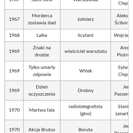
Chęciń
Morderca
Aleksan
1967
żołnierz
zostawia ślad
Ścibor-R
1968
Lalka
licytant
Wojciech
Znaki na
Andrz
1969
właściciel warsztatu
drodze
Piotrow
Tylko umarły
Sylwes
1969
Witek
odpowie
Chęciń
Dzień
Jerz
1969
Drobny
oczyszczenia
Passendo
radiotelegrafista
Stanis
1970
Martwa fala
(głos)
Lenarto
Jerz
1970
Akcja Brutus
Boruta