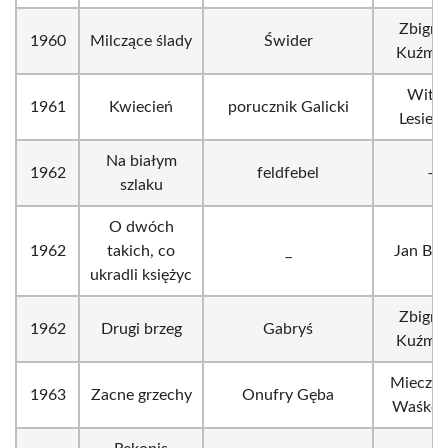
Zbigni
1960
Milczące ślady
Świder
Kuźmiń
Witol
1961
Kwiecień
porucznik Galicki
Lesiew
Na białym
1962
feldfebel
–
szlaku
O dwóch
1962
takich, co
_
Jan Bat
ukradli księżyc
Zbigni
1962
Drugi brzeg
Gabryś
Kuźmiń
Mieczy
1963
Zacne grzechy
Onufry Gęba
Waśkow