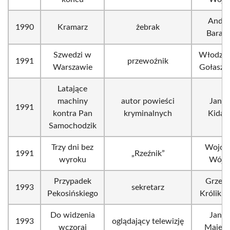
Andrz
1990
Kramarz
żebrak
Barańs
Szwedzi w
Włodzim
1991
przewoźnik
Warszawie
Gołasze
Latające
machiny
autor powieści
Janus
1991
kontra Pan
kryminalnych
Kida
Samochodzik
Trzy dni bez
Wojcie
1991
„Rzeźnik”
wyroku
Wójci
Przypadek
Grzego
1993
sekretarz
Pekosińskiego
Królikie
Do widzenia
Janus
1993
oglądający telewizję
wczoraj
Majew