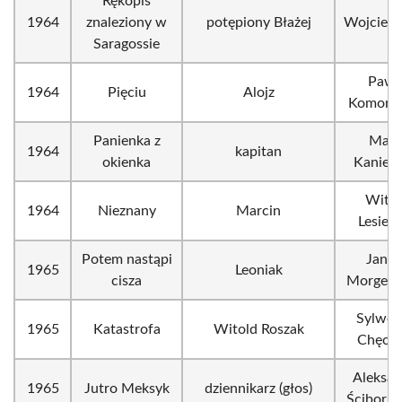
Rękopis
1964
znaleziony w
potępiony Błażej
Wojciech
Saragossie
Pawe
1964
Pięciu
Alojz
Komoro
Panienka z
Mari
1964
kapitan
okienka
Kaniew
Witol
1964
Nieznany
Marcin
Lesiew
Potem nastąpi
Janus
1965
Leoniak
cisza
Morgens
Sylwes
1965
Katastrofa
Witold Roszak
Chęciń
Aleksan
1965
Jutro Meksyk
dziennikarz (głos)
Ścibor-R