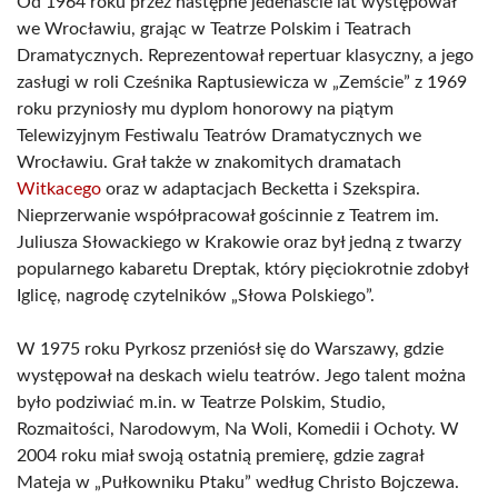
Od 1964 roku przez następne jedenaście lat występował
we Wrocławiu, grając w Teatrze Polskim i Teatrach
Dramatycznych. Reprezentował repertuar klasyczny, a jego
zasługi w roli Cześnika Raptusiewicza w „Zemście” z 1969
roku przyniosły mu dyplom honorowy na piątym
Telewizyjnym Festiwalu Teatrów Dramatycznych we
Wrocławiu. Grał także w znakomitych dramatach
Witkacego
oraz w adaptacjach Becketta i Szekspira.
Nieprzerwanie współpracował gościnnie z Teatrem im.
Juliusza Słowackiego w Krakowie oraz był jedną z twarzy
popularnego kabaretu Dreptak, który pięciokrotnie zdobył
Iglicę, nagrodę czytelników „Słowa Polskiego”.
W 1975 roku Pyrkosz przeniósł się do Warszawy, gdzie
występował na deskach wielu teatrów. Jego talent można
było podziwiać m.in. w Teatrze Polskim, Studio,
Rozmaitości, Narodowym, Na Woli, Komedii i Ochoty. W
2004 roku miał swoją ostatnią premierę, gdzie zagrał
Mateja w „Pułkowniku Ptaku” według Christo Bojczewa.